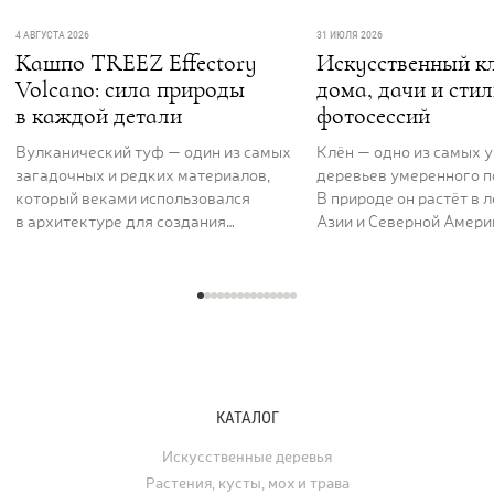
4 АВГУСТА 2026
31 ИЮЛЯ 2026
Кашпо TREEZ Effectory
Искусственный кл
Volcano: сила природы
дома, дачи и сти
в каждой детали
фотосессий
Вулканический туф — один из самых
Клён — одно из самых 
загадочных и редких материалов,
деревьев умеренного п
который веками использовался
В природе он растёт в 
в архитектуре для создания
Азии и Северной Америк
величественных и долговечных
вдоль рек и на открыты
сооружений. Его пористая,
ценят за раскидистую к
фактурная поверхность как будто
графику ветвей и листь
хранит энергию самой земли. Кашпо
характерной формы, ко
серии TREEZ Effectory Volcano
окрашиваются в жёлты
полностью воспроизводит природный
и багряные тона. В ла
рисунок и структуру вулканического
дизайне клён использу
туфа, превращая любую композицию
отдельно стоящее дере
КАТАЛОГ
с растениями в настоящее
а в последние годы его
произведение искусства.
применяют для украше
Искусственные деревья
интерьеров. Искусстве
Растения, кусты, мох и трава