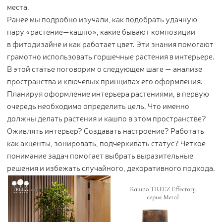
места.
Контакты
Ранее мы подробно изучали, как подобрать удачную
пару «растение—кашпо», какие бывают композиции
Новости
в фитодизайне и как работает цвет. Эти знания помогают
Статьи
грамотно использовать горшечные растения в интерьере.
Идеи
В этой статье поговорим о следующем шаге — анализе
СМИ о нас
пространства и ключевых принципах его оформления.
Планируя оформление интерьера растениями, в первую
очередь необходимо определить цель. Что именно
должны делать растения и кашпо в этом пространстве?
Оживлять интерьер? Создавать настроение? Работать
как акценты, зонировать, подчеркивать статус? Четкое
понимание задач помогает выбрать выразительные
решения и избежать случайного, декоративного подхода.