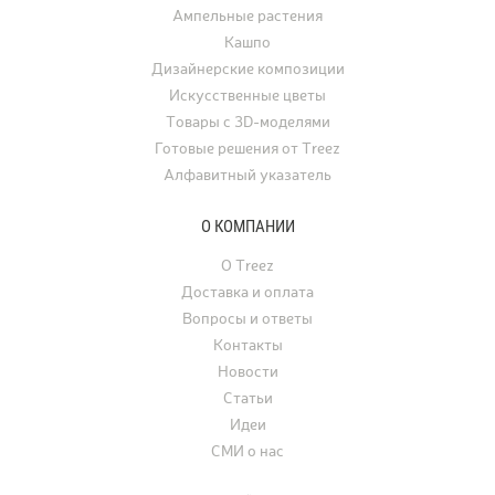
востребованы для офо
Ампельные растения
ресторанов, офисов, ча
Кашпо
а также для свадеб, фо
Дизайнерские композиции
и других мероприятий.
Искусственные цветы
Товары с 3D-моделями
Готовые решения от Treez
Алфавитный указатель
О КОМПАНИИ
О Treez
Доставка и оплата
Вопросы и ответы
Контакты
Новости
Статьи
Идеи
СМИ о нас