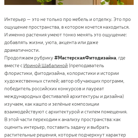
Цветы
123
Товары с 3D-моделями
499
Интерьер — это не только про мебель и отделку. Это про
Готовые решения от Treez
146
ощущение пространства, в котором хочется находиться.
И именно растения умеют тонко менять это ощущение:
Алфавитный указатель
добавлять жизни, уюта, акцента или даже
драматичности.
Продолжаем рубрику
#МастерскаяФитодизайна
, где
вместе с
Ириной Шабалиной
(преподаватель
флористики, фитодизайна, колористики и истории
художественных стилей; автор обучающих программ,
победитель российских конкурсов и лауреат
международных фестивалей архитектуры и дизайна)
Прайс-листы и каталоги
изучаем, как кашпо и зелёные композиции
взаимодействуют с архитектурой и стилем помещения.
О Treez
В этой части переходим к анализу пространства: как
Доставка и оплата
оценить интерьер, поставить задачу и выбрать
Вопросы и ответы
растительные решения, которые подчеркнут характер