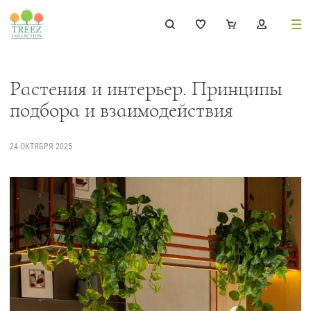
8 (495) 647-02-88
8 800 333-69-93
Растения и интерьер. Принципы
подбора и взаимодействия
24 ОКТЯБРЯ 2025
Каталог
Деревья
239
Растения, кусты, мох и трава
221
Ампельные растения
70
Кашпо
256
Дизайнерские композиции
17