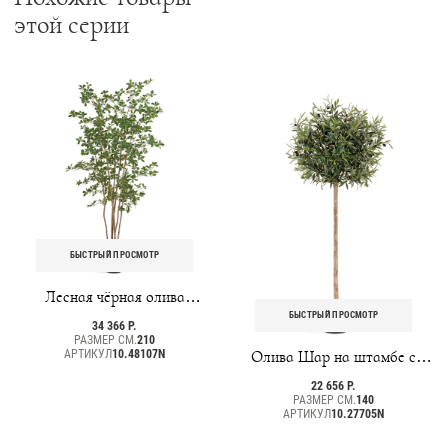
этой серии
БЫСТРЫЙ ПРОСМОТР
Лесная чёрная олива
Ориентал
БЫСТРЫЙ ПРОСМОТР
34 366 Р.
РАЗМЕР СМ.
210
АРТИКУЛ
10.48107N
Олива Шар на штамбе с
плодами
22 656 Р.
РАЗМЕР СМ.
140
АРТИКУЛ
10.27705N