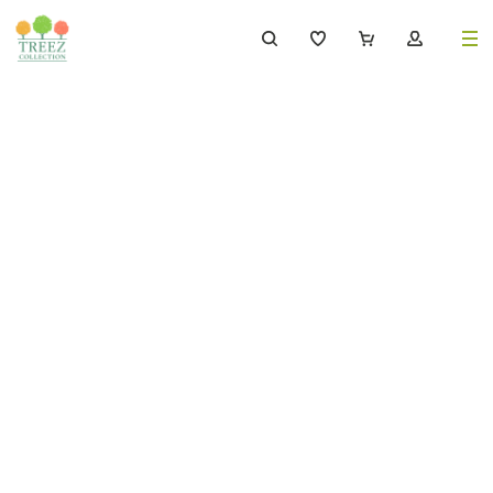
8 (495) 647-02-88
8 800 333-69-93
Каталог
Деревья
239
Растения, кусты, мох и трава
221
Ампельные растения
70
Кашпо
256
Дизайнерские композиции
17