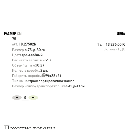
РАЗМЕР
СМ
ЦЕНА
75
10.27502N
13 286,00 Р.
АРТ.
1 шт.
Включая НДС
Размер
в-75, д-50 см
Цвет
серо-зелёный
Вес нетто за 1шт. в кг
2.3
Объем 1шт. в м3
0.27
Кол-во в коробке
2 шт.
?
Габариты коробки
91х28х21
Тип кашпо
транспортировочное кашпо
Размер кашпо/транспорт.горшка
в-11, д-13 см
Похожие товары