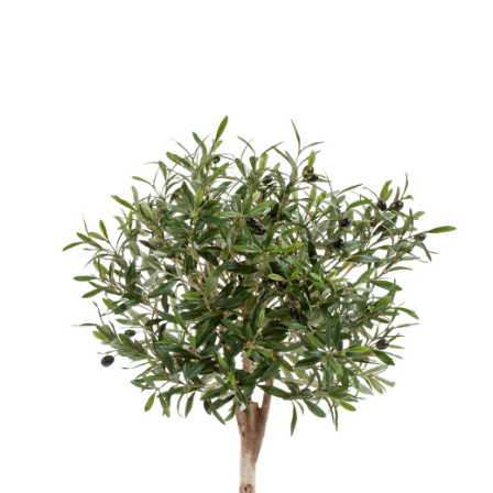
Цветы
123
Товары с 3D-моделями
499
Готовые решения от Treez
146
Алфавитный указатель
Прайс-листы и каталоги
О Treez
Доставка и оплата
Вопросы и ответы