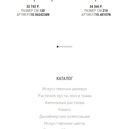
(серия Prime)
Ориентал
32 742 Р.
34 366 Р.
РАЗМЕР СМ.
130
РАЗМЕР СМ.
210
АРТИКУЛ
10.0624238N
АРТИКУЛ
10.48107N
КАТАЛОГ
Искусственные деревья
Растения, кусты, мох и трава
Ампельные растения
Кашпо
Дизайнерские композиции
Искусственные цветы