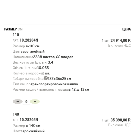
РАЗМЕР
СМ
ЦЕНА
110
10.28204N
24 914,00 Р.
АРТ.
1 шт.
Включая НДС
Размер
в-110 см
Цвет
серо-зелёный
Наполнение
2288 листов, 66 плодов
Вес нетто за 1шт. в кг
3.4
Объем 1шт. в м3
0.055
Кол-во в коробке
2 шт.
?
Габариты коробки
122х36х25 см
Тип кашпо
транспортировочное кашпо
Размер кашпо/транспорт.горшка
в-12, д-13 см
140
10.28205N
35 398,00 Р.
АРТ.
1 шт.
Включая НДС
Размер
в-140 см
Цвет
серо-зелёный