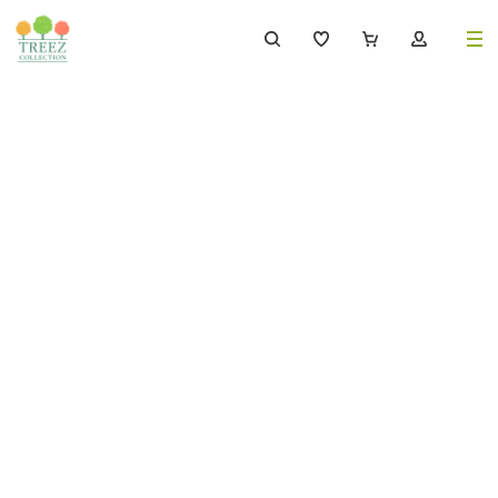
8 (495) 647-02-88
8 800 333-69-93
Каталог
Деревья
239
Растения, кусты, мох и трава
221
Ампельные растения
70
Кашпо
259
Дизайнерские композиции
17