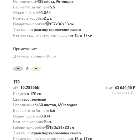
Наполнение
3432 листа, 96 плодов
Вес нетто за 1шт. в кг
5.5
Объем 1шт. в м3
0.064
Кол-во в коробке
2 шт.
?
Габариты коробки
157х36х23 см
Тип кашпо
транспортировочное кашпо
Размер кашпо/транспорт.горшка
в-15, д-17 см
Примечание:
Диаметр кроны - 80 см
170
10.28206N
43 049,00 Р.
АРТ.
1 шт.
Включая НДС
Размер
в-170 см
Цвет
серо-зелёный
Наполнение
4160 листов, 120 плодов
Вес нетто за 1шт. в кг
6.6
Объем 1шт. в м3
0.074
Кол-во в коробке
2 шт.
?
Габариты коробки
183х36х23 см
Тип кашпо
транспортировочное кашпо
Размер кашпо/транспорт.горшка
в-15, д-17 см