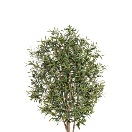
Цветы
123
Товары с 3D-моделями
502
Готовые решения от Treez
146
Алфавитный указатель
Прайс-листы и каталоги
О Treez
Доставка и оплата
Вопросы и ответы