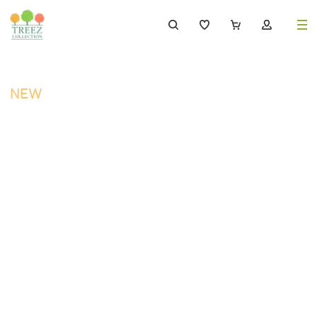
8 (495) 647-02-88
8 800 333-69-93
NEW
Каталог
Деревья
239
Растения, кусты, мох и трава
221
Ампельные растения
70
Кашпо
259
Дизайнерские композиции
17