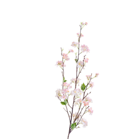
Цветы
123
Товары с 3D-моделями
502
Готовые решения от Treez
146
Алфавитный указатель
Прайс-листы и каталоги
О Treez
Доставка и оплата
Вопросы и ответы