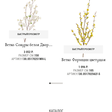
БЫСТРЫЙ ПРОСМОТР
Ветка Сакуры белая Дворец
императора большая
БЫСТРЫЙ ПРОСМОТР
3 052 Р.
РАЗМЕР СМ.
150
АРТИКУЛ
30.05170251WH-L
Ветка Форзиции цветущая
1 096 Р.
РАЗМЕР СМ.
105
АРТИКУЛ
30.05170256LY-S
КАТАЛОГ