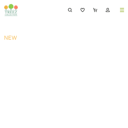
8 (495) 647-02-88
8 800 333-69-93
NEW
Каталог
Деревья
239
Растения, кусты, мох и трава
221
Ампельные растения
70
Кашпо
256
Дизайнерские композиции
17