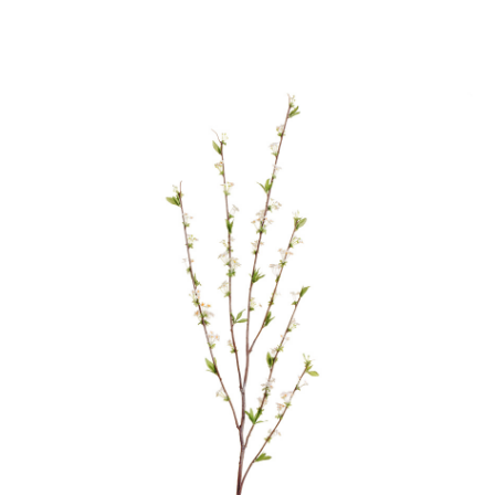
Цветы
123
Товары с 3D-моделями
499
Готовые решения от Treez
146
Алфавитный указатель
Прайс-листы и каталоги
О Treez
Доставка и оплата
Вопросы и ответы