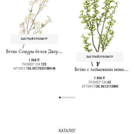
БЫСТРЫЙ ПРОСМОТР
Ветка Сакуры белая Дворец
императора средняя
БЫСТРЫЙ ПРОСМОТР
1 968 Р.
РАЗМЕР СМ.
125
АРТИКУЛ
30.05170251WH-M
Ветка с лаймовыми мини-
ягодками
1 868 Р.
РАЗМЕР СМ.
62
АРТИКУЛ
30.0613110WH
КАТАЛОГ