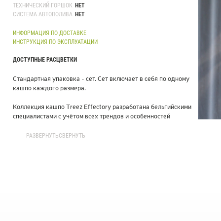
ТЕХНИЧЕСКИЙ ГОРШОК
НЕТ
Товары с 3D-моделями
502
СИСТЕМА АВТОПОЛИВА
НЕТ
Готовые решения от Treez
146
ИНФОРМАЦИЯ ПО ДОСТАВКЕ
ИНСТРУКЦИЯ ПО ЭКСПЛУАТАЦИИ
Алфавитный указатель
ДОСТУПНЫЕ РАСЦВЕТКИ
Стандартная упаковка - сет. Сет включает в себя по одному
кашпо каждого размера.
Коллекция кашпо Treez Effectory разработана бельгийскими
специалистами с учётом всех трендов и особенностей
современного интерьерного и экстерьерного дизайна.
Кашпо Treez Effectory созданы из инновационных
РАЗВЕРНУТЬ
СВЕРНУТЬ
композитных материалов с использованием натуральных и
экологичных компонентов. Все кашпо производятся на 100 %
ручным трудом.
Серия Beton имитирует модный и востребованный
дизайнерами бетон. Поверхность кашпо имеет вид
обработанного интерьерного бетона, а лёгкий вес и
повышенная прочность делают их лучшей альтернативой
тяжелому и хрупкому настоящему бетону.