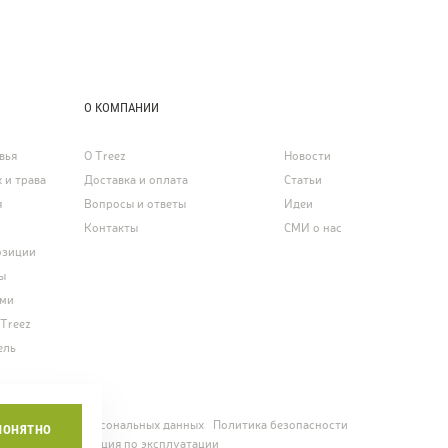
О КОМПАНИИ
вья
О Treez
Новости
 и трава
Доставка и оплата
Статьи
я
Вопросы и ответы
Идеи
Контакты
СМИ о нас
озиции
ы
ями
 Treez
ель
ние о защите персональных данных
Политика безопасности
ПОНЯТНО
едомость
Инструкция по эксплуатации