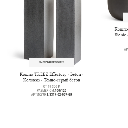
Кашпо 
Bionic 
АР
БЫСТРЫЙ ПРОСМОТР
Кашпо TREEZ Effectory - Beton -
Колонна - Тёмно-серый бетон
ОТ 19 300 Р.
РАЗМЕР СМ.
100/120
АРТИКУЛ
41.3317-02-007-GR