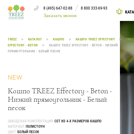
8 (495) 647-02-88
8 800 333-69-93
КАТ
Заказать звонок
Каталог
TREEZ
КАТАЛОГ
КАШПО
КАШПО TREEZ EFFECTORY
TREE
EFFECTORY - BETON
КАШПО TREEZ EFFECTORY - BETON - НИЗКИЙ
ПРЯМОУГОЛЬНИК - БЕЛЫЙ ПЕСОК
Деревья
239
Растения, кусты, мох и трава
221
NEW
Ампельные растения
70
Кашпо TREEZ Effectory - Beton -
Низкий прямоугольник - Белый
Кашпо
259
песок
Дизайнерские композиции
17
ЗАВОДСКАЯ КОМПЛЕКТАЦИЯ
СЕТ ИЗ 4-Х РАЗМЕРОВ КАШПО
Цветы
123
МАТЕРИАЛ
ПОЛИСТОУН
ЦВЕТ
БЕЛЫЙ ПЕСОК