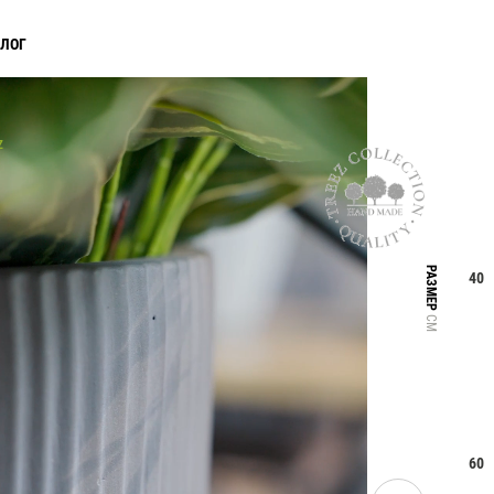
АЛОГ
Z
РАЗМЕР
40
СМ
Прайс-листы и каталоги
60