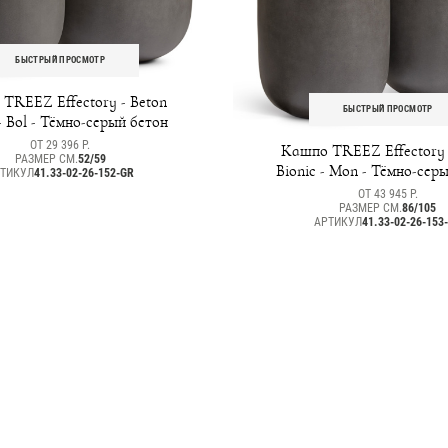
БЫСТРЫЙ ПРОСМОТР
TREEZ Effectory - Beton
БЫСТРЫЙ ПРОСМОТР
- Bol - Тёмно-серый бетон
ОТ 29 396 Р.
Кашпо TREEZ Effectory 
РАЗМЕР СМ.
52/59
Bionic - Mon - Тёмно-сер
ТИКУЛ
41.33-02-26-152-GR
ОТ 43 945 Р.
РАЗМЕР СМ.
86/105
АРТИКУЛ
41.33-02-26-153