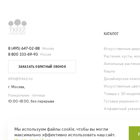
КАТАЛОГ
8 (495) 647-02-88
Москва
Искусственные дере
8 800 333-69-93
Россия
Растения, кусты, мох
Ампельные растени
ЗАКАЗАТЬ ОБРАТНЫЙ ЗВОНОК
Кашпо
info@treez.ru
Дизайнерские комп
Искусственные цвет
г. Москва,
Товары с 3D-модел
Понедельник - пятница
10:00-18:00, без перерыва
Готовые решения от
Алфавитный указат
Мы используем файлы cookie, чтобы вы могли
© Treez Collection.
Карта сайта
Положе
максимально эффективно использовать наш сайт.
Искусственные цветы и деревья. 2005—2026
СОУТ: перечень и в