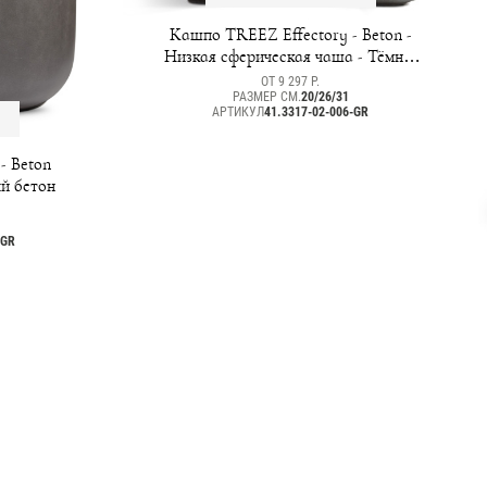
Кашпо TREEZ Effectory - Beton -
Низкая сферическая чаша - Тёмно-
серый бетон
ОТ 9 297 Р.
РАЗМЕР СМ.
20/26/31
АРТИКУЛ
41.3317-02-006-GR
- Beton
ый бетон
-GR