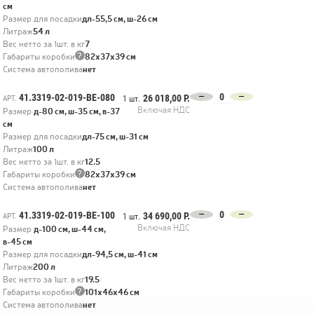
см
СМИ о нас
Размер для посадки
дл-55,5 см, ш-26 см
Литраж
54 л
Вес нетто за 1шт. в кг
7
?
Габариты коробки
82х37х39 см
Система автополива
нет
41.3319-02-019-BE-080
26 018,00 Р.
АРТ.
1 шт.
Включая НДС
Размер
д-80 см, ш-35 см, в-37
см
Размер для посадки
дл-75 см, ш-31 см
Литраж
100 л
Вес нетто за 1шт. в кг
12.5
?
Габариты коробки
82х37х39 см
Система автополива
нет
41.3319-02-019-BE-100
34 690,00 Р.
АРТ.
1 шт.
Включая НДС
Размер
д-100 см, ш-44 см,
в-45 см
Размер для посадки
дл-94,5 см, ш-41 см
Литраж
200 л
Вес нетто за 1шт. в кг
19.5
?
Габариты коробки
101х46х46 см
Система автополива
нет