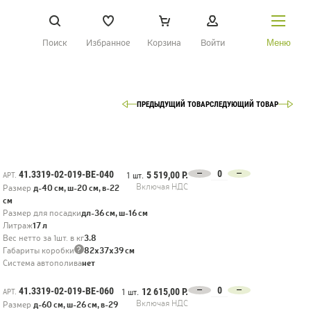
Поиск
Избранное
Корзина
Войти
Меню
ПРЕДЫДУЩИЙ ТОВАР
СЛЕДУЮЩИЙ ТОВАР
НАЙТИ
О Treez
Доставка и оплата
41.3319-02-019-BE-040
5 519,00 Р.
АРТ.
1 шт.
Вопросы и ответы
Включая НДС
Размер
д-40 см, ш-20 см, в-22
см
Контакты
Размер для посадки
дл-36 см, ш-16 см
Литраж
17 л
Вес нетто за 1шт. в кг
3.8
?
Габариты коробки
82х37х39 см
Новости
Система автополива
нет
Статьи
41.3319-02-019-BE-060
12 615,00 Р.
АРТ.
1 шт.
Идеи
Включая НДС
Размер
д-60 см, ш-26 см, в-29