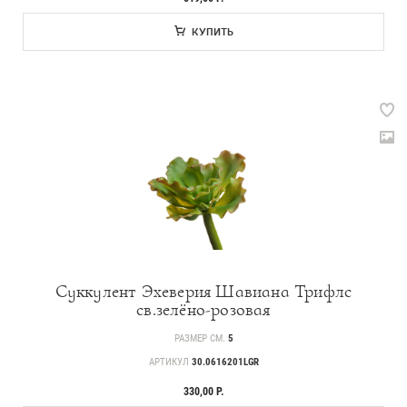
КУПИТЬ
Прайс-листы и каталоги
О Treez
Доставка и оплата
Вопросы и ответы
Контакты
Суккулент Эхеверия Шавиана Трифлс
св.зелёно-розовая
Новости
РАЗМЕР СМ.
5
Статьи
АРТИКУЛ
30.0616201LGR
Идеи
330,00 Р.