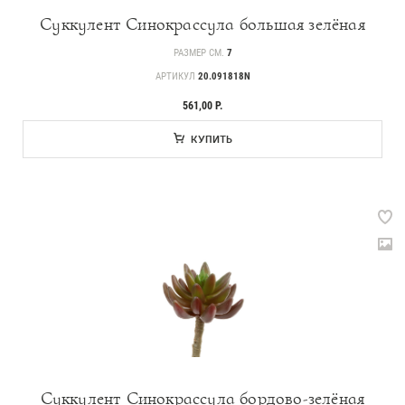
Суккулент Синокрассула большая зелёная
РАЗМЕР СМ.
7
АРТИКУЛ
20.091818N
561,00 Р.
КУПИТЬ
Суккулент Синокрассула бордово-зелёная