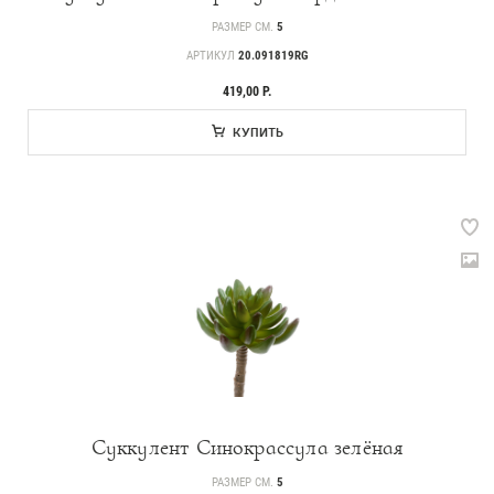
РАЗМЕР СМ.
5
АРТИКУЛ
20.091819RG
419,00 Р.
КУПИТЬ
Суккулент Синокрассула зелёная
РАЗМЕР СМ.
5