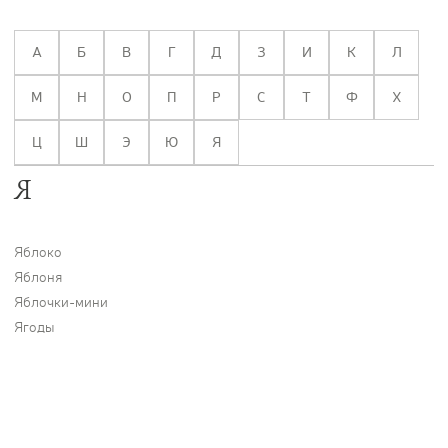
Цветы
123
Товары с 3D-моделями
499
А
Б
В
Г
Д
З
И
К
Л
Готовые решения от Treez
146
М
Н
О
П
Р
С
Т
Ф
Х
Алфавитный указатель
Ц
Ш
Э
Ю
Я
Я
Яблоко
Яблоня
Яблочки-мини
Прайс-листы и каталоги
Ягоды
О Treez
Доставка и оплата
Вопросы и ответы