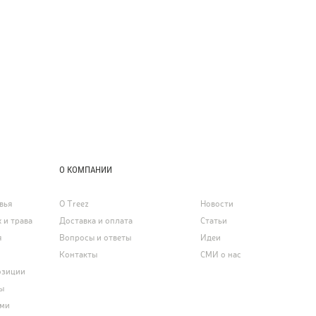
О КОМПАНИИ
вья
О Treez
Новости
 и трава
Доставка и оплата
Статьи
я
Вопросы и ответы
Идеи
Контакты
СМИ о нас
озиции
ы
ями