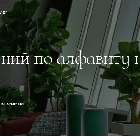
АЛОГ
ений по алфавиту 
Прайс-листы и каталоги
 НА БУКВУ «Ю»