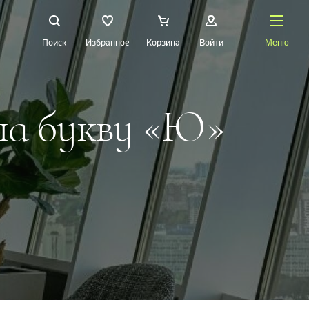
Поиск
Избранное
Корзина
Войти
Меню
на букву «Ю»
НАЙТИ
О Treez
Доставка и оплата
Вопросы и ответы
Контакты
Новости
Статьи
Идеи