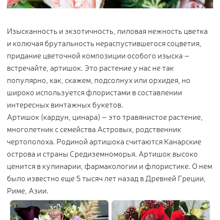
Цветы
123
Товары с 3D-моделями
499
Изысканность и экзотичность, лиловая нежность цветка
Готовые решения от Treez
146
и колючая брутальность нераспустившегося соцветия,
придание цветочной композиции особого изыска –
Алфавитный указатель
встречайте, артишок. Это растение у нас не так
популярно, как, скажем, подсолнух или орхидея, но
широко используется флористами в составлении
интересных винтажных букетов.
Артишок (кардун, цинара) – это травянистое растение,
многолетник с семейства Астровых, родственник
чертополоха. Родиной артишока считаются Канарские
острова и страны Средиземноморья. Артишок высоко
Прайс-листы и каталоги
ценится в кулинарии, фармакологии и флористике. О нем
было известно еще 5 тысяч лет назад в Древней Греции,
О Treez
Риме, Азии.
Доставка и оплата
Вопросы и ответы