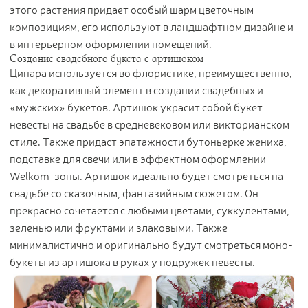
этого растения придает особый шарм цветочным
композициям, его используют в ландшафтном дизайне и
в интерьерном оформлении помещений.
Создание свадебного букета с артишоком
Цинара используется во флористике, преимущественно,
как декоративный элемент в создании свадебных и
«мужских» букетов. Артишок украсит собой букет
невесты на свадьбе в средневековом или викторианском
стиле. Также придаст эпатажности бутоньерке жениха,
подставке для свечи или в эффектном оформлении
Welkom-зоны. Артишок идеально будет смотреться на
свадьбе со сказочным, фантазийным сюжетом. Он
прекрасно сочетается с любыми цветами, суккулентами,
зеленью или фруктами и злаковыми. Также
минималистично и оригинально будут смотреться моно-
букеты из артишока в руках у подружек невесты.