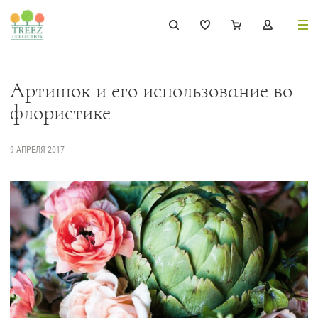
8 (495) 647-02-88
8 800 333-69-93
Артишок и его использование во
флористике
9 АПРЕЛЯ 2017
Каталог
Деревья
239
Растения, кусты, мох и трава
221
Ампельные растения
70
Кашпо
256
Дизайнерские композиции
17