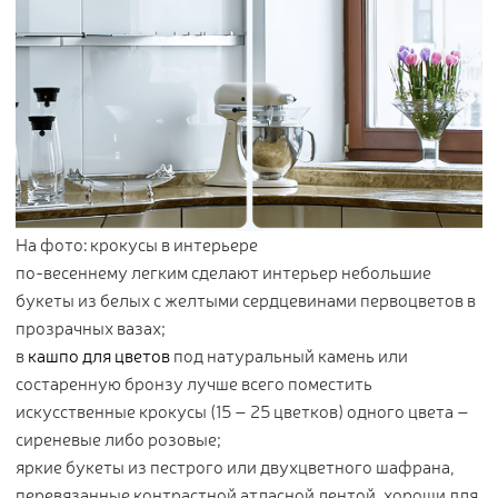
На фото: крокусы в интерьере
по-весеннему легким сделают интерьер небольшие
букеты из белых с желтыми сердцевинами первоцветов в
прозрачных вазах;
в
кашпо для цветов
под натуральный камень или
состаренную бронзу лучше всего поместить
искусственные крокусы (15 – 25 цветков) одного цвета –
сиреневые либо розовые;
яркие букеты из пестрого или двухцветного шафрана,
перевязанные контрастной атласной лентой, хороши для