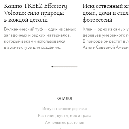
Кашпо TREEZ Effectory
Искусственный кл
Volcano: сила природы
дома, дачи и сти
в каждой детали
фотосессий
Вулканический туф — один из самых
Клён — одно из самых 
загадочных и редких материалов,
деревьев умеренного п
который веками использовался
В природе он растёт в 
в архитектуре для создания
Азии и Северной Америк
величественных и долговечных
вдоль рек и на открыты
сооружений. Его пористая,
ценят за раскидистую к
фактурная поверхность как будто
графику ветвей и листь
хранит энергию самой земли. Кашпо
характерной формы, ко
серии TREEZ Effectory Volcano
окрашиваются в жёлты
полностью воспроизводит природный
и багряные тона. В ла
рисунок и структуру вулканического
дизайне клён использу
туфа, превращая любую композицию
отдельно стоящее дере
КАТАЛОГ
с растениями в настоящее
а в последние годы его
произведение искусства.
применяют для украше
Искусственные деревья
интерьеров. Искусстве
Растения, кусты, мох и трава
востребованы для офо
Ампельные растения
ресторанов, офисов, ча