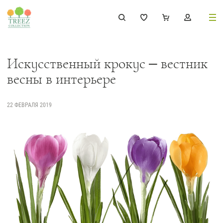
8 (495) 647-02-88
8 800 333-69-93
Искусственный крокус – вестник
весны в интерьере
22 ФЕВРАЛЯ 2019
Каталог
Деревья
239
Растения, кусты, мох и трава
221
Ампельные растения
70
Кашпо
259
Дизайнерские композиции
17