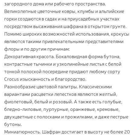
загородного дома или рабочего пространства.
Контакты
Великолепные цветочные ковры, клумбы и альпийские
горки создаются в садах и на приусадебных участках
Новости
посредством высаживания шафрана в открытом грунте.
Статьи
Помимо широких возможностей использования, крокусы
Идеи
являются такими привлекательными представителями
СМИ о нас
флоры и по другим причинам:
Декоративная красота. Бокаловидная форма бутона,
контрастные тычинки и узколинейные листья с белой
тонкой полоской посередине придают любому сорту
Crocus изысканность и благородство.
Разнообразие цветовой палитры. Классическими
вариантами расцветки лепестков являются желтый,
фиолетовый, белый и розовый. А также есть голубые,
бледно-лиловые, пурпурные, оранжевые, кремовые,
двухцветные с полосками и прожилками, и даже пестрые
бутоны.
Миниатюрность. Шафран достигает в высоту не более 20