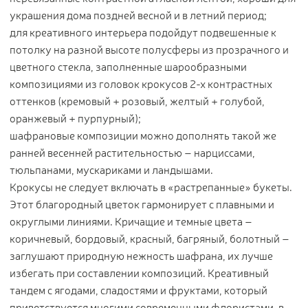
украшения дома поздней весной и в летний период;
для креативного интерьера подойдут подвешенные к
потолку на разной высоте полусферы из прозрачного и
цветного стекла, заполненные шарообразными
композициями из головок крокусов 2-х контрастных
оттенков (кремовый + розовый, желтый + голубой,
оранжевый + пурпурный);
шафрановые композиции можно дополнять такой же
ранней весенней растительностью – нарциссами,
тюльпанами, мускариками и ландышами.
Крокусы не следует включать в «растрепанные» букеты.
Этот благородный цветок гармонирует с плавными и
округлыми линиями. Кричащие и темные цвета –
коричневый, бордовый, красный, багряный, болотный –
заглушают природную нежность шафрана, их лучше
избегать при составлении композиций. Креативный
тандем с ягодами, сладостями и фруктами, который
приветствуется многими современными флористами, в