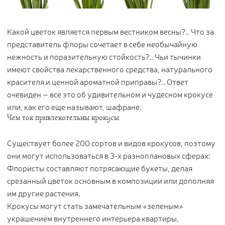
Цветы
123
Товары с 3D-моделями
502
Какой цветок является первым вестником весны?.. Что за
Готовые решения от Treez
146
представитель флоры сочетает в себе необычайную
нежность и поразительную стойкость?.. Чьи тычинки
Алфавитный указатель
имеют свойства лекарственного средства, натурального
красителя и ценной ароматной приправы?.. Ответ
очевиден – все это об удивительном и чудесном крокусе
или, как его еще называют, шафране.
Чем так привлекательны крокусы
Существует более 200 сортов и видов крокусов, поэтому
они могут использоваться в 3-х разноплановых сферах:
Прайс-листы и каталоги
Флористы составляют потрясающие букеты, делая
срезанный цветок основным в композиции или дополняя
О Treez
им другие растения.
Доставка и оплата
Крокусы могут стать замечательным «зеленым»
Вопросы и ответы
украшением внутреннего интерьера квартиры,