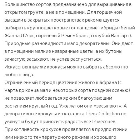
Большинство сортов предназначено для выращивания в
открытом грунте, а не в помещении. Для горшечной
высадки в закрытых пространствах рекомендуется
выбирать крупноцветковые голландские гибриды (белый
Жанна Д’Арк, сиреневый Ремембранс, голубой Вангарт).
Природные разновидности мало декоративны. Они дают
в помещении мелкие невзрачные цветы, а их бутоны
зачастую засыхают, не успев распуститься.
Искусственные же крокусы можно выбрать абсолютно
любого вида.
Ограниченный период цветения живого шафрана (с
марта до конца мая и некоторые сорта поздней осенью)
не позволяет любоваться ярким благоухающим
растением круглый год. Уже летом они «засыпают». А
декоративные крокусы из каталога Treez Collection не
увянут и будут приносить радость все 12 месяцев.
Прихотливость крокусов проявляется в предпочтении
ими низкого температурного режима и хорошего