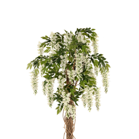
Цветы
123
Товары с 3D-моделями
499
Готовые решения от Treez
146
Алфавитный указатель
Прайс-листы и каталоги
О Treez
Доставка и оплата
Вопросы и ответы