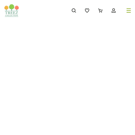
8 (495) 647-02-88
8 800 333-69-93
Каталог
Деревья
239
Растения, кусты, мох и трава
221
Ампельные растения
70
Кашпо
256
Дизайнерские композиции
17