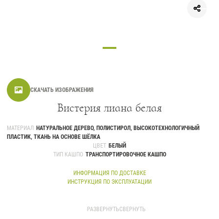
СКАЧАТЬ ИЗОБРАЖЕНИЯ
Вистерия лиана белая
МАТЕРИАЛ
НАТУРАЛЬНОЕ ДЕРЕВО, ПОЛИСТИРОЛ, ВЫСОКОТЕХНОЛОГИЧНЫЙ
ПЛАСТИК, ТКАНЬ НА ОСНОВЕ ШЁЛКА
ЦВЕТ
БЕЛЫЙ
ТИП КАШПО
ТРАНСПОРТИРОВОЧНОЕ КАШПО
ИНФОРМАЦИЯ ПО ДОСТАВКЕ
ИНСТРУКЦИЯ ПО ЭКСПЛУАТАЦИИ
Вистерия - красивое южное растение с красивыми гроздьями цветов
точно украсит Ваш интерьер, придаст ему солнечного тепла и станет
РАЗВЕРНУТЬ
СВЕРНУТЬ