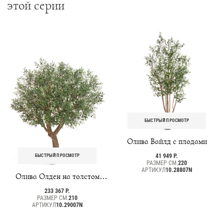
этой серии
БЫСТРЫЙ ПРОСМОТР
Олива Вайлд с плодами
41 949 Р.
БЫСТРЫЙ ПРОСМОТР
РАЗМЕР СМ.
220
АРТИКУЛ
10.28807N
Олива Олден на толстом
стволе
233 367 Р.
РАЗМЕР СМ.
210
АРТИКУЛ
10.29007N