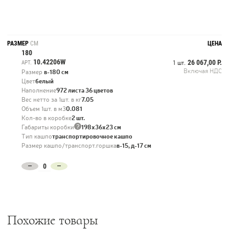
отличным цветовым акцентом для глаз, чтобы снять напряжение и
придать легкого настроения.
РАЗМЕР
СМ
ЦЕНА
180
10.42206W
26 067,00 Р.
АРТ.
1 шт.
Включая НДС
Размер
в-180 см
Цвет
белый
Наполнение
972 листа 36 цветов
Вес нетто за 1шт. в кг
7.05
Объем 1шт. в м3
0.081
Кол-во в коробке
2 шт.
?
Габариты коробки
198х36х23 см
Тип кашпо
транспортировочное кашпо
Размер кашпо/транспорт.горшка
в-15, д-17 см
Похожие товары