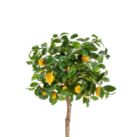
Цветы
123
Товары с 3D-моделями
502
Готовые решения от Treez
146
Алфавитный указатель
Прайс-листы и каталоги
О Treez
Доставка и оплата
Вопросы и ответы