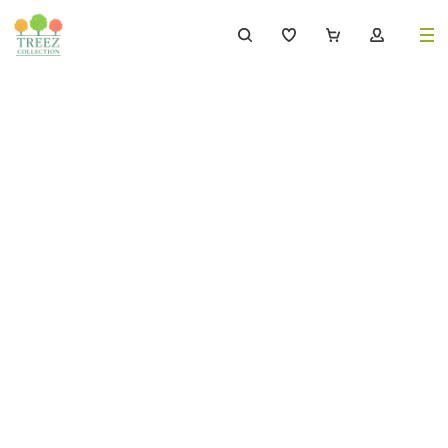
8 (495) 647-02-88
8 800 333-69-93
Каталог
Деревья
239
Растения, кусты, мох и трава
221
Ампельные растения
70
Кашпо
259
Дизайнерские композиции
17