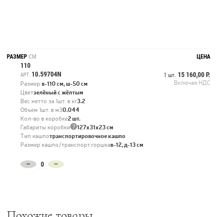
РАЗМЕР
СМ
ЦЕНА
110
10.59704N
15 160,00 Р.
АРТ.
1 шт.
Включая НДС
Размер
в-110 см, ш-50 см
Цвет
зелёный с жёлтым
Вес нетто за 1шт. в кг
3.2
Объем 1шт. в м3
0.044
Кол-во в коробке
2 шт.
?
Габариты коробки
127х31х23 см
Тип кашпо
транспортировочное кашпо
Размер кашпо/транспорт.горшка
в-12, д-13 см
Похожие товары