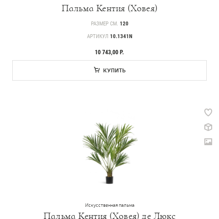
Цветы
Пальма Кентия (Ховея)
502
Товары с 3D-моделями
РАЗМЕР СМ.
120
АРТИКУЛ
10.1341N
146
Готовые решения от Treez
10 743,00 Р.
Алфавитный указатель
КУПИТЬ
Прайс-листы и каталоги
Искусственная пальма
Пальма Кентия (Ховея) де Люкс