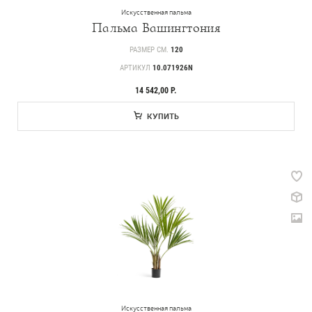
Искусственная пальма
Пальма Вашингтония
РАЗМЕР СМ.
120
АРТИКУЛ
10.071926N
14 542,00 Р.
КУПИТЬ
Каталог
239
Деревья
221
Растения, кусты, мох и трава
70
Ампельные растения
259
Кашпо
17
Дизайнерские композиции
Искусственная пальма
123