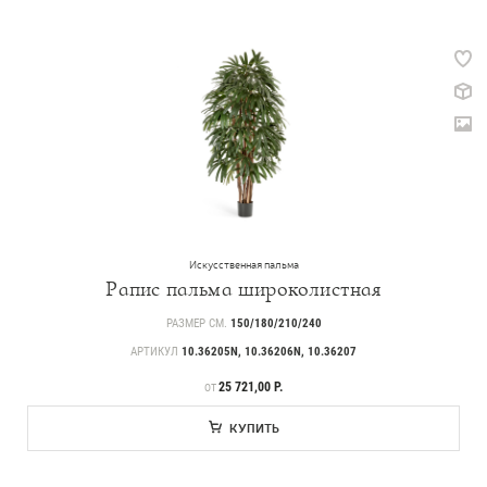
Искусственная пальма
Рапис пальма широколистная
РАЗМЕР СМ.
150/180/210/240
АРТИКУЛ
10.36205N, 10.36206N, 10.36207
ЦЕНА
25 721,00 Р.
ОТ
КУПИТЬ