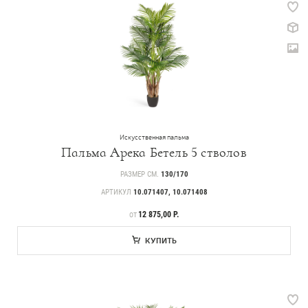
Искусственная пальма
Пальма Арека Бетель 5 стволов
РАЗМЕР СМ.
130/170
АРТИКУЛ
10.071407, 10.071408
ЦЕНА
12 875,00 Р.
ОТ
КУПИТЬ