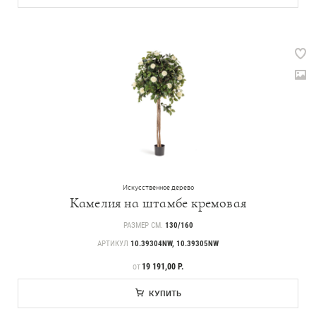
Искусственное дерево
Камелия на штамбе кремовая
РАЗМЕР СМ.
130/160
АРТИКУЛ
10.39304NW, 10.39305NW
ЦЕНА
19 191,00 Р.
ОТ
КУПИТЬ