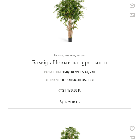
Искусственное дерево
Бамбук Новый натуральный
РАЗМЕР СМ.
150/180/210/240/270
АРТИКУЛ
10.35705N-10.35709N
ЦЕНА
21 170,00 Р.
ОТ
КУПИТЬ