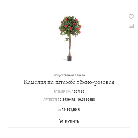
Искусственное дерево
Камелия на штамбе тёмно-розовая
РАЗМЕР СМ.
130/160
АРТИКУЛ
10.39304RS, 10.39305RS
ЦЕНА
19 191,00 Р.
ОТ
КУПИТЬ