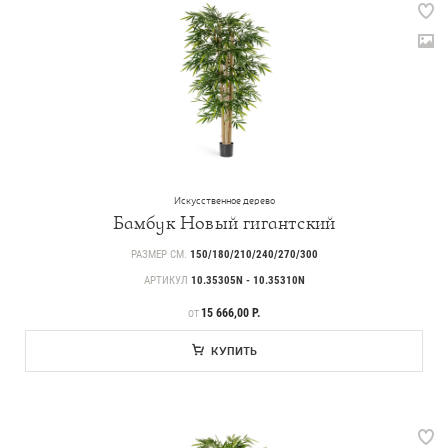
Искусственное дерево
Бамбук Новый гигантский
РАЗМЕР СМ.
150/180/210/240/270/300
АРТИКУЛ
10.35305N - 10.35310N
ЦЕНА
15 666,00 Р.
ОТ
КУПИТЬ