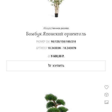
Искусственное дерево
Бамбук Японский ориенталь
РАЗМЕР СМ.
90/120/150/180/210
АРТИКУЛ
10.34303N - 10.34307N
ЦЕНА
9 600,00 Р.
ОТ
КУПИТЬ