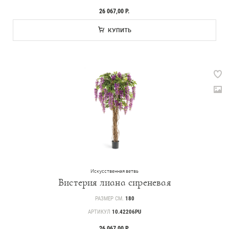
26 067,00 Р.
КУПИТЬ
Прайс-листы и каталоги
О Treez
Доставка и оплата
Вопросы и ответы
Контакты
Искусственная ветвь
Вистерия лиана сиреневая
РАЗМЕР СМ.
180
Новости
АРТИКУЛ
10.42206PU
Статьи
26 067,00 Р.