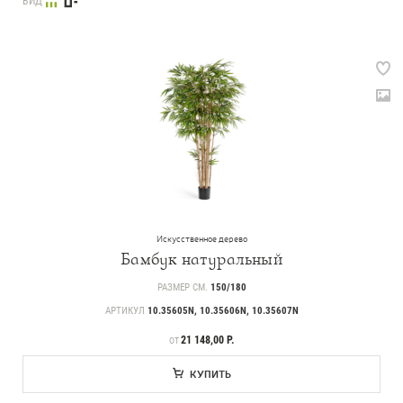
ВИД
Искусственное дерево
Бамбук натуральный
РАЗМЕР СМ.
150/180
АРТИКУЛ
10.35605N, 10.35606N, 10.35607N
ЦЕНА
21 148,00 Р.
ОТ
КУПИТЬ