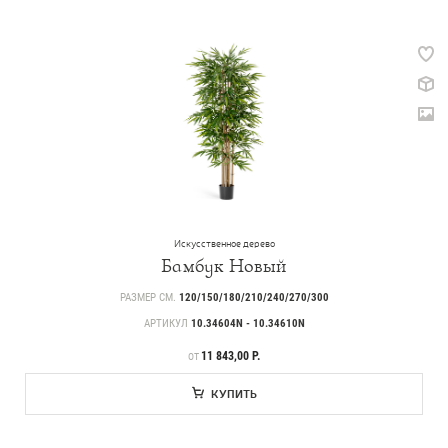
Искусственное дерево
Бамбук Новый
РАЗМЕР СМ.
120/150/180/210/240/270/300
АРТИКУЛ
10.34604N - 10.34610N
ЦЕНА
11 843,00 Р.
ОТ
КУПИТЬ