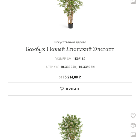
Искусственное дерево
Бамбук Новый Японский Элегант
РАЗМЕР СМ.
150/180
АРТИКУЛ
10.33905N, 10.33906N
ЦЕНА
15 214,00 Р.
ОТ
КУПИТЬ