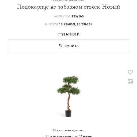
Подокарпус на забавном стволе Новый
РАЗМЕР СМ.
135/165
АРТИКУЛ
10.23605N, 10.23606N
ЦЕНА
23 618,00 Р.
ОТ
КУПИТЬ
Искусственное дерево