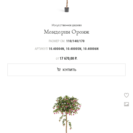
Искусственное дерево
Мандарин Оранж
РАЗМЕР СМ.
110/140/170
АРТИКУЛ
10.40004N, 10.40005N, 10.40006N
ЦЕНА
17 670,00 Р.
ОТ
КУПИТЬ