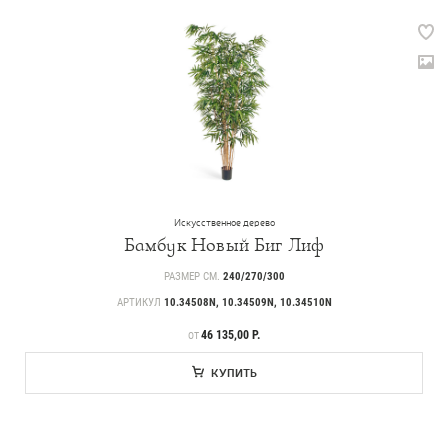
Искусственное дерево
Бамбук Новый Биг Лиф
РАЗМЕР СМ.
240/270/300
АРТИКУЛ
10.34508N, 10.34509N, 10.34510N
ЦЕНА
46 135,00 Р.
ОТ
КУПИТЬ