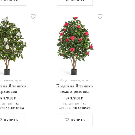
сственное дерево
Искусственное дерево
лия Японика
Камелия Японика
кремовая
тёмно-розовая
37 379,00 Р.
37 379,00 Р.
ЗМЕР СМ.
150
РАЗМЕР СМ.
150
КУЛ
10.40105NW
АРТИКУЛ
10.40105RS
КУПИТЬ
КУПИТЬ