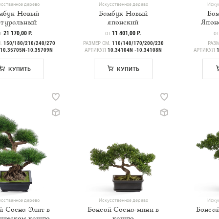
сственное дерево
Искусственное дерево
Иску
мбук Новый
Бамбук Новый
Ба
атуральный
японский
Япон
ЕНА
21 170,00 Р.
ЦЕНА
11 401,00 Р.
ЦЕ
Т
ОТ
О
М.
150/180/210/240/270
РАЗМЕР СМ.
110/140/170/200/230
РАЗ
10.35705N-10.35709N
АРТИКУЛ
10.34104N -10.34108N
АРТИКУЛ
1
КУПИТЬ
КУПИТЬ
сственное дерево
Искусственное дерево
Иску
й Сосна Элит в
Бонсай Сосна-мини в
Бонсай
ическом кашпо
кашпо