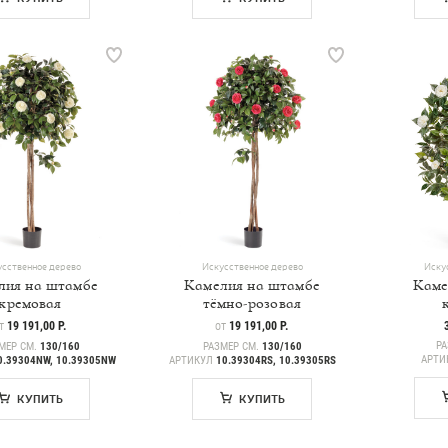
сственное дерево
Искусственное дерево
Иску
лия на штамбе
Камелия на штамбе
Каме
кремовая
тёмно-розовая
ЕНА
19 191,00 Р.
ЦЕНА
19 191,00 Р.
Т
ОТ
РА
МЕР СМ.
130/160
РАЗМЕР СМ.
130/160
АРТИ
0.39304NW, 10.39305NW
АРТИКУЛ
10.39304RS, 10.39305RS
КУПИТЬ
КУПИТЬ