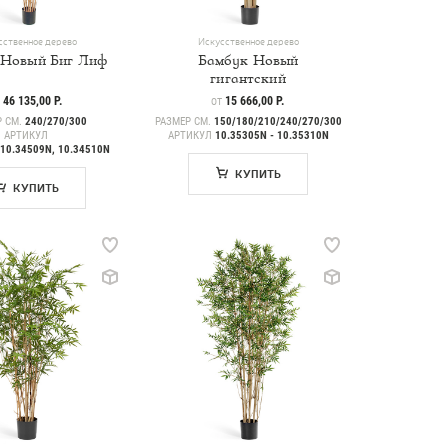
сственное дерево
Искусственное дерево
 Новый Биг Лиф
Бамбук Новый
гигантский
НА
46 135,00 Р.
ЦЕНА
15 666,00 Р.
Т
ОТ
Р СМ.
240/270/300
РАЗМЕР СМ.
150/180/210/240/270/300
АРТИКУЛ
АРТИКУЛ
10.35305N - 10.35310N
 10.34509N, 10.34510N
КУПИТЬ
КУПИТЬ