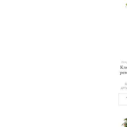
Иску
Кле
роз
Р
АРТ