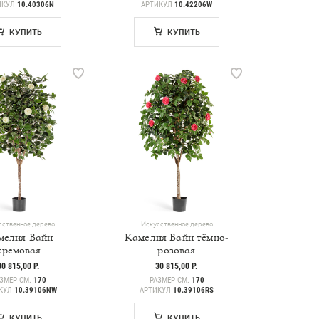
ИКУЛ
10.40306N
АРТИКУЛ
10.42206W
КУПИТЬ
КУПИТЬ
сственное дерево
Искусственное дерево
мелия Вайн
Камелия Вайн тёмно-
кремовая
розовая
30 815,00 Р.
30 815,00 Р.
ЗМЕР СМ.
170
РАЗМЕР СМ.
170
КУЛ
10.39106NW
АРТИКУЛ
10.39106RS
КУПИТЬ
КУПИТЬ