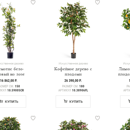
сственное дерево
Искусственное дерево
Иску
матис бело-
Кофейное дерево с
Лимон
овый на лозе
плодами
плода
16 862,00 Р.
26 390,00 Р.
АЗМЕР СМ.
150
РАЗМЕР СМ.
180
РА
ИКУЛ
10.59005CR
АРТИКУЛ
10.38906FL
АРТ
КУПИТЬ
КУПИТЬ