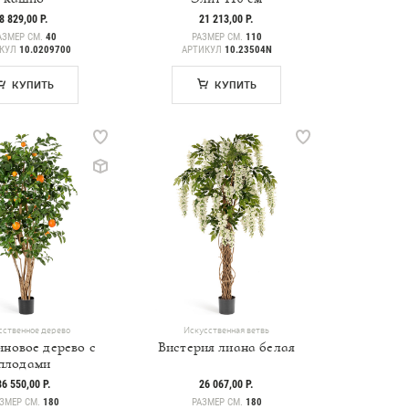
8 829,00 Р.
21 213,00 Р.
АЗМЕР СМ.
40
РАЗМЕР СМ.
110
ИКУЛ
10.0209700
АРТИКУЛ
10.23504N
КУПИТЬ
КУПИТЬ
сственное дерево
Искусственная ветвь
новое дерево с
Вистерия лиана белая
плодами
36 550,00 Р.
26 067,00 Р.
ЗМЕР СМ.
180
РАЗМЕР СМ.
180