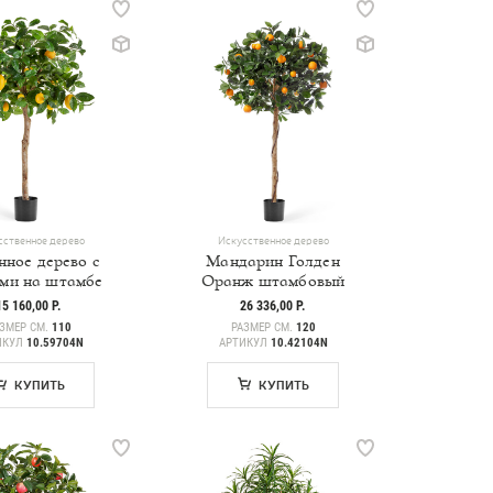
сственное дерево
Искусственное дерево
ное дерево с
Мандарин Голден
ми на штамбе
Оранж штамбовый
15 160,00 Р.
26 336,00 Р.
ЗМЕР СМ.
110
РАЗМЕР СМ.
120
ИКУЛ
10.59704N
АРТИКУЛ
10.42104N
КУПИТЬ
КУПИТЬ