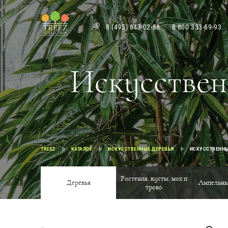
8 (495) 647-02-88
8 800 333-69-93
Искусствен
TREEZ
КАТАЛОГ
ИСКУССТВЕННЫЕ ДЕРЕВЬЯ
ИСКУССТВЕННЫ
Растения, кусты, мох и
Деревья
Ампельны
трава