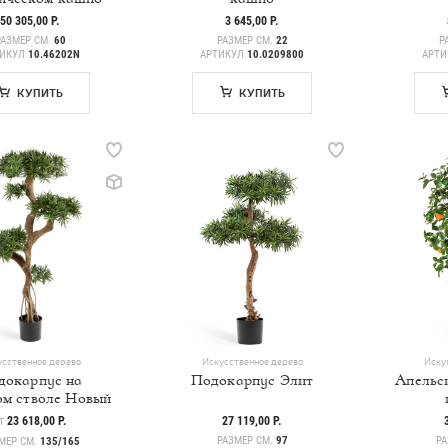
50 305,00 Р.
3 645,00 Р.
РАЗМЕР СМ.
60
РАЗМЕР СМ.
22
Р
ТИКУЛ
10.46202N
АРТИКУЛ
10.0209800
АРТ
КУПИТЬ
КУПИТЬ
сственное дерево
Искусственное дерево
Иску
докарпус на
Подокарпус Элит
Апельси
ом стволе Новый
ЕНА
23 618,00 Р.
27 119,00 Р.
Т
РАЗМЕР СМ.
97
РА
МЕР СМ.
135/165