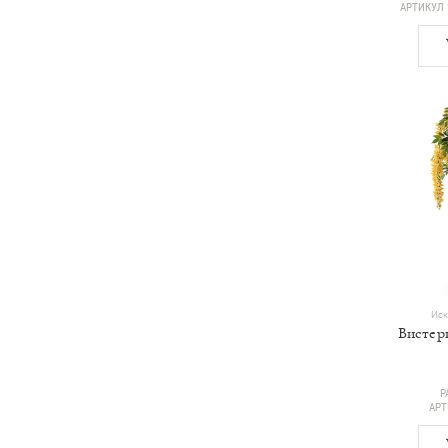
АРТИКУЛ
Иск
Вистер
Р
АР