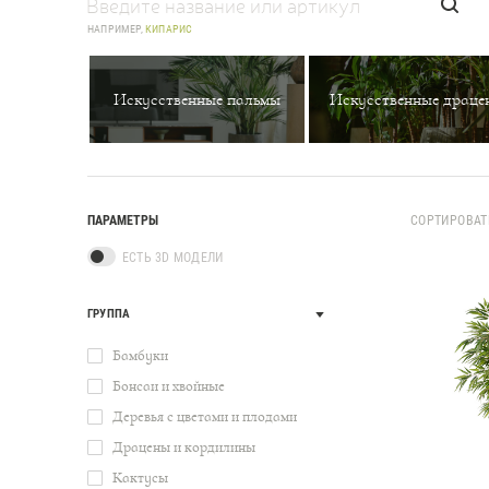
НАПРИМЕР,
КИПАРИС
Искусственные пальмы
Искусственные драце
ПАРАМЕТРЫ
СОРТИРОВАТ
ЕСТЬ 3D МОДЕЛИ
ГРУППА
Бамбуки
Бонсаи и хвойные
Деревья с цветами и плодами
Драцены и кордилины
Кактусы