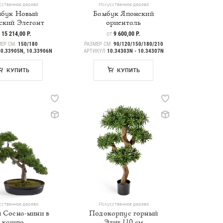
сственное дерево
Искусственное дерево
мбук Новый
Бамбук Японский
ский Элегант
ориенталь
НА
15 214,00 Р.
ЦЕНА
9 600,00 Р.
Т
ОТ
МЕР СМ.
150/180
РАЗМЕР СМ.
90/120/150/180/210
0.33905N, 10.33906N
АРТИКУЛ
10.34303N - 10.34307N
КУПИТЬ
КУПИТЬ
сственное дерево
Искусственное дерево
 Сосна-мини в
Подокарпус горный
кашпо
Элит 110 см