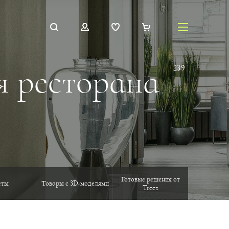
я ресторана
239
Готовые решения от
еты
Товары с 3D-моделями
Treez