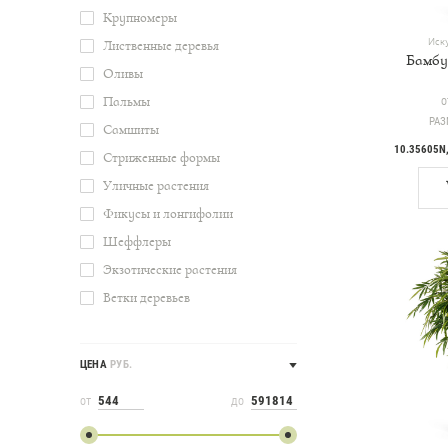
Крупномеры
Иску
Лиственные деревья
Бамбу
Оливы
Пальмы
Ц
О
РАЗ
Самшиты
10.35605N
Стриженные формы
Уличные растения
Фикусы и лонгифолии
Шеффлеры
Экзотические растения
Ветки деревьев
ЦЕНА
РУБ.
ОТ
ДО