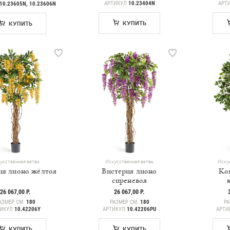
АРТИКУЛ
10.23404N
АРТ
10.23605N, 10.23606N
КУПИТЬ
КУПИТЬ
усственная ветвь
Искусственная ветвь
Иску
ия лиана жёлтая
Вистерия лиана
Ка
сиреневая
26 067,00 Р.
26 067,00 Р.
АЗМЕР СМ.
180
РАЗМЕР СМ.
180
РА
ТИКУЛ
10.42206Y
АРТИКУЛ
10.42206PU
АРТИ
КУПИТЬ
КУПИТЬ