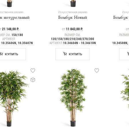
сственное дерево
Искусственное дерево
Иску
к натуральный
Бамбук Новый
Бамбук
ЕНА
21 148,00 Р.
ЦЕНА
11 843,00 Р.
ЦЕ
Т
ОТ
О
МЕР СМ.
150/180
РАЗМЕР СМ.
РАЗМЕ
АРТИКУЛ
120/150/180/210/240/270/300
, 10.35606N, 10.35607N
АРТИКУЛ
10.34604N - 10.34610N
10.34508N,
КУПИТЬ
КУПИТЬ