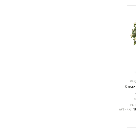
Иску
Каме
Ц
О
РАЗ
АРТИКУЛ
1