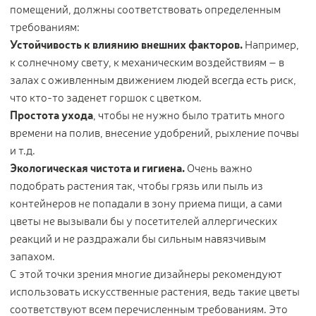
помещений, должны соответствовать определенным
Контакты
требованиям:
Устойчивость к влиянию внешних факторов.
Например,
Новости
к солнечному свету, к механическим воздействиям – в
Статьи
залах с оживленным движением людей всегда есть риск,
Идеи
что кто-то заденет горшок с цветком.
СМИ о нас
Простота ухода
, чтобы не нужно было тратить много
времени на полив, внесение удобрений, рыхление почвы
и т.д.
Экологическая чистота и гигиена.
Очень важно
подобрать растения так, чтобы грязь или пыль из
контейнеров не попадали в зону приема пищи, а сами
цветы не вызывали бы у посетителей аллергических
реакций и не раздражали бы сильным навязчивым
запахом.
С этой точки зрения многие дизайнеры рекомендуют
использовать искусственные растения, ведь такие цветы
соответствуют всем перечисленным требованиям. Это