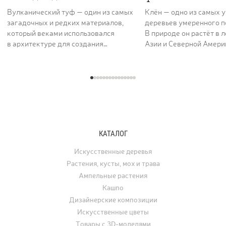
Вулканический туф — один из самых
Клён — одно из самых 
загадочных и редких материалов,
деревьев умеренного п
который веками использовался
В природе он растёт в 
в архитектуре для создания
Азии и Северной Америк
величественных и долговечных
вдоль рек и на открыты
сооружений. Его пористая,
ценят за раскидистую к
фактурная поверхность как будто
графику ветвей и листь
хранит энергию самой земли. Кашпо
характерной формы, ко
серии TREEZ Effectory Volcano
окрашиваются в жёлты
полностью воспроизводит природный
и багряные тона. В ла
рисунок и структуру вулканического
дизайне клён использу
туфа, превращая любую композицию
отдельно стоящее дере
КАТАЛОГ
с растениями в настоящее
а в последние годы его
произведение искусства.
применяют для украше
Искусственные деревья
интерьеров. Искусстве
Растения, кусты, мох и трава
востребованы для офо
Ампельные растения
ресторанов, офисов, ча
Кашпо
а также для свадеб, фо
Дизайнерские композиции
и других мероприятий.
Искусственные цветы
Товары с 3D-моделями