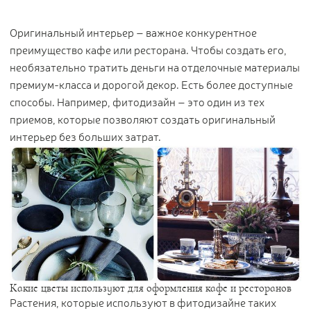
Цветы
123
Оригинальный интерьер – важное конкурентное
Товары с 3D-моделями
499
преимущество кафе или ресторана. Чтобы создать его,
Готовые решения от Treez
146
необязательно тратить деньги на отделочные материалы
Алфавитный указатель
премиум-класса и дорогой декор. Есть более доступные
способы. Например, фитодизайн – это один из тех
приемов, которые позволяют создать оригинальный
интерьер без больших затрат.
Прайс-листы и каталоги
О Treez
Доставка и оплата
Какие цветы используют для оформления кафе и ресторанов
Вопросы и ответы
Растения, которые используют в фитодизайне таких