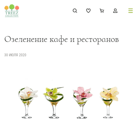
8 (495) 647-02-88
8 800 333-69-93
Озеленение кафе и ресторанов
30 ИЮЛЯ 2020
Каталог
Деревья
239
Растения, кусты, мох и трава
221
Ампельные растения
70
Кашпо
256
Дизайнерские композиции
17