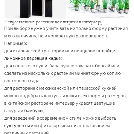
Искусственные растения как штрихи к интерьеру
При выборе нужно учитывать не только форму растения
и его величину, но и конкретную разновидность.
Например:
для итальянской траттории или пиццерии подойдет
лимонное деревце в кадке
;
для японского суши-бара лучше заказать
бонсай
или
сделать из нескольких растений миниатюрную копию
восточного сада;
для ресторана с мексиканской или техасской кухней
можно подобрать кактусы и юкки всех форм и размеров;
в китайском ресторане интерьер украсят цветущие
сакуры и
бамбуки
;
для заведений в современном стиле можно выбрать
суккуленты
или фитокартины с использованием
различных растений.