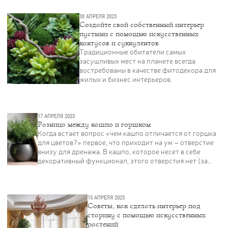
Контакты
30 АПРЕЛЯ 2023
Создайте свой собственный интерьер
пустыни с помощью искусственных
Новости
кактусов и суккулентов
Статьи
Традиционные обитатели самых
засушливых мест на планете всегда
Идеи
востребованы в качестве фитодекора для
жилых и бизнес интерьеров.
СМИ о нас
17 АПРЕЛЯ 2023
Разница между кашпо и горшком
Когда встает вопрос «чем кашпо отличается от горшка
для цветов?» первое, что приходит на ум – отверстие
внизу для дренажа. В кашпо, которое несет в себе
декоративный функционал, этого отверстия нет (за
исключением некоторых вариантов, где оно
предусмотрено). Поэтому из него не вытекает вода, а
значит не пачкается паркет и не портится мебель.
15 АПРЕЛЯ 2023
Советы,‌ ‌как‌ ‌сделать‌ ‌интерьер‌ ‌под‌
‌старину‌ ‌с‌ ‌помощью‌ ‌искусственных‌
‌растений‌