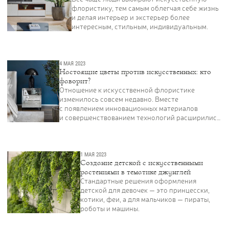
Цветы
123
флористику, тем самым облегчая себе жизнь
и делая интерьер и экстерьер более
Товары с 3D-моделями
499
интересным, стильным, индивидуальным.
Готовые решения от Treez
146
Алфавитный указатель
4 МАЯ 2023
Настоящие цветы против искусственных: кто
фаворит?
Отношение к искусственной флористике
изменилось совсем недавно. Вместе
с появлением инновационных материалов
и совершенствованием технологий расширились
возможности производства реалистичных
копий.
1 МАЯ 2023
Прайс-листы и каталоги
Создание детской с искусственными
растениями в тематике джунглей
Стандартные решения оформления
детской для девочек — это принцесски,
О Treez
котики, феи, а для мальчиков — пираты,
Доставка и оплата
роботы и машины.
Вопросы и ответы