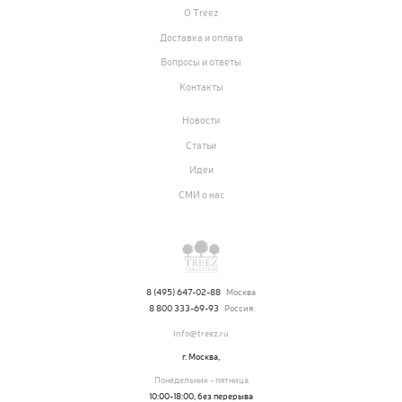
Идеи
О Treez
СМИ о нас
Доставка и оплата
Вопросы и ответы
Контакты
Новости
Статьи
Идеи
СМИ о нас
8 (495) 647-02-88
Москва
8 800 333-69-93
Россия
info@treez.ru
г. Москва,
Понедельник - пятница
10:00-18:00, без перерыва