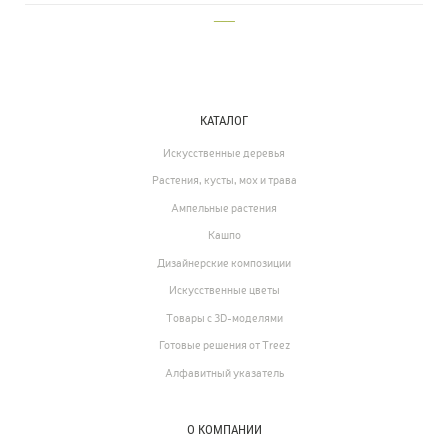
___
КАТАЛОГ
Прайс-листы и каталоги
Искусственные деревья
Растения, кусты, мох и трава
Ампельные растения
О Treez
Кашпо
Доставка и оплата
Дизайнерские композиции
Вопросы и ответы
Искусственные цветы
Товары с 3D-моделями
Контакты
Готовые решения от Treez
Алфавитный указатель
Новости
Статьи
О КОМПАНИИ