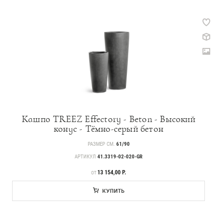
Кашпо TREEZ Effectory - Beton - Высокий
конус - Тёмно-серый бетон
РАЗМЕР СМ.
61/90
АРТИКУЛ
41.3319-02-020-GR
ЦЕНА
13 154,00 Р.
ОТ
КУПИТЬ