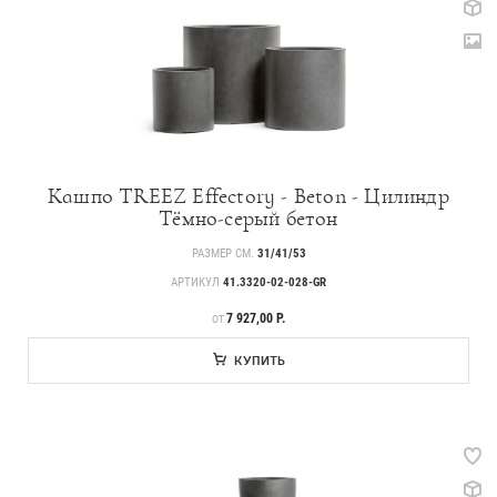
Кашпо TREEZ Effectory - Beton - Цилиндр
Тёмно-серый бетон
РАЗМЕР СМ.
31/41/53
АРТИКУЛ
41.3320-02-028-GR
ЦЕНА
7 927,00 Р.
ОТ
КУПИТЬ