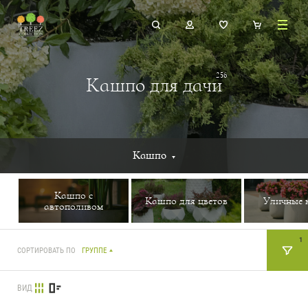
256
Кашпо для дачи
Кашпо
Кашпо с
Кашпо для цветов
Уличные 
автополивом
1
СОРТИРОВАТЬ ПО
ГРУППЕ
ВИД