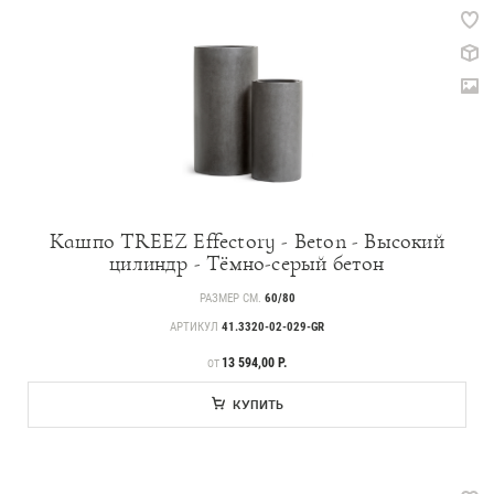
Кашпо TREEZ Effectory - Beton - Высокий
цилиндр - Тёмно-серый бетон
РАЗМЕР СМ.
60/80
АРТИКУЛ
41.3320-02-029-GR
ЦЕНА
13 594,00 Р.
ОТ
КУПИТЬ