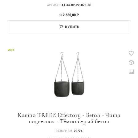
АРТИКУЛ
41.33-02-22-075-BE
ЦЕНА
2 650,00 Р.
ОТ
КУПИТЬ
VIDEO
Кашпо TREEZ Effectory - Beton - Чаша
подвесная - Тёмно-серый бетон
РАЗМЕР СМ.
20/24