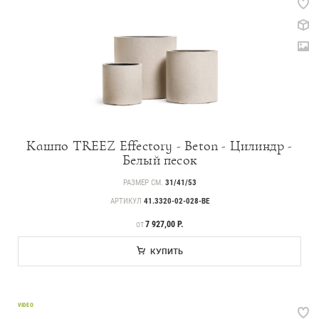
Кашпо TREEZ Effectory - Beton - Цилиндр -
Белый песок
РАЗМЕР СМ.
31/41/53
АРТИКУЛ
41.3320-02-028-BE
ЦЕНА
7 927,00 Р.
ОТ
КУПИТЬ
VIDEO