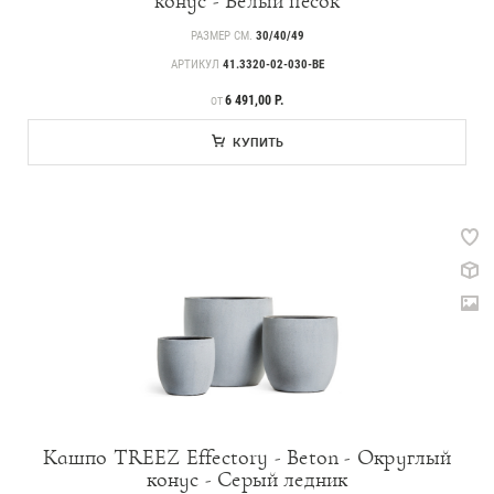
конус - Белый песок
РАЗМЕР СМ.
30/40/49
АРТИКУЛ
41.3320-02-030-BE
ЦЕНА
6 491,00 Р.
ОТ
КУПИТЬ
Кашпо TREEZ Effectory - Beton - Округлый
конус - Серый ледник