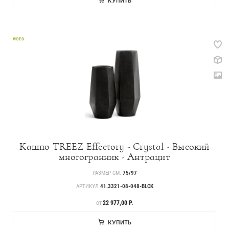
КУПИТЬ
VIDEO
Кашпо TREEZ Effectory - Crystal - Высокий
многогранник - Антрацит
РАЗМЕР СМ.
75/97
АРТИКУЛ
41.3321-08-048-BLCK
ЦЕНА
22 977,00 Р.
ОТ
КУПИТЬ