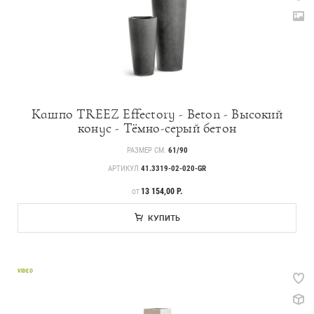
Кашпо TREEZ Effectory - Beton - Высокий
конус - Тёмно-серый бетон
РАЗМЕР СМ.
61/90
АРТИКУЛ
41.3319-02-020-GR
ЦЕНА
13 154,00 Р.
ОТ
КУПИТЬ
VIDEO