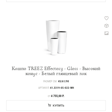
Кашпо TREEZ Effectory - Gloss - Высокий
конус - Белый глянцевый лак
РАЗМЕР СМ.
45/61/90
АРТИКУЛ
41.3319-05-022-WH
ЦЕНА
4 755,00 Р.
ОТ
КУПИТЬ