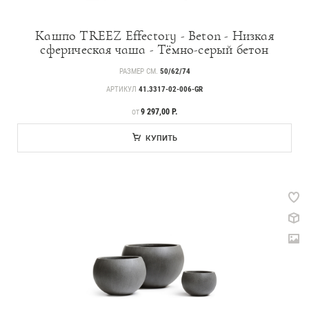
Кашпо TREEZ Effectory - Beton - Низкая
сферическая чаша - Тёмно-серый бетон
РАЗМЕР СМ.
50/62/74
АРТИКУЛ
41.3317-02-006-GR
ЦЕНА
9 297,00 Р.
ОТ
КУПИТЬ
Каталог