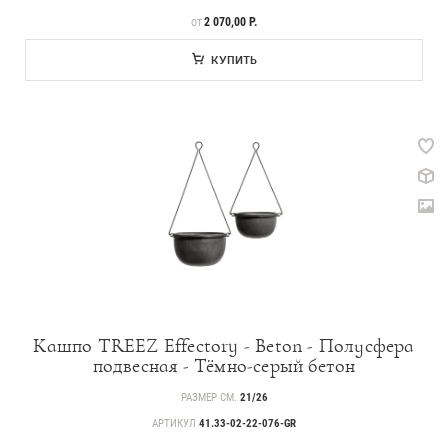
ЦЕНА
2 070,00 Р.
ОТ
КУПИТЬ
Кашпо TREEZ Effectory - Beton - Полусфера
подвесная - Тёмно-серый бетон
РАЗМЕР СМ.
21/26
АРТИКУЛ
41.33-02-22-076-GR