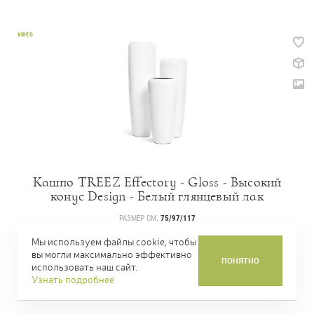
VIDEO
Кашпо TREEZ Effectory - Gloss - Высокий
конус Design - Белый глянцевый лак
РАЗМЕР СМ.
75/97/117
АРТИКУЛ
41.3320-05-036-WH
Мы используем файлы cookie, чтобы
вы могли максимально эффективно
ЦЕНА
17 388,00 Р.
ПОНЯТНО
ОТ
использовать наш сайт.
Узнать подробнее
КУПИТЬ