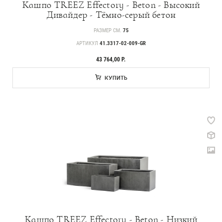
Кашпо TREEZ Effectory - Beton - Высокий
Идеи
Дивайдер - Тёмно-серый бетон
СМИ о нас
РАЗМЕР СМ.
75
АРТИКУЛ
41.3317-02-009-GR
43 764,00 Р.
КУПИТЬ
Кашпо TREEZ Effectory - Beton - Низкий