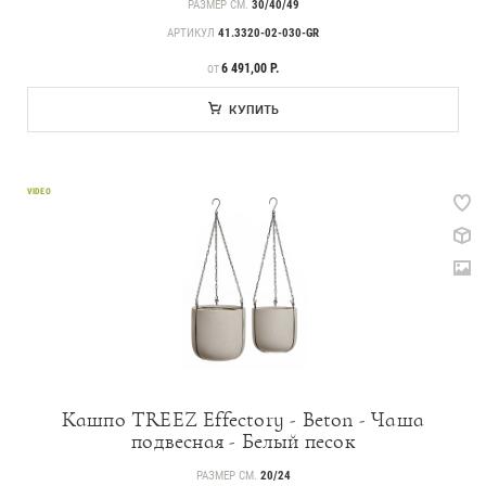
РАЗМЕР СМ.
30/40/49
АРТИКУЛ
41.3320-02-030-GR
ЦЕНА
6 491,00 Р.
ОТ
КУПИТЬ
VIDEO
Кашпо TREEZ Effectory - Beton - Чаша
подвесная - Белый песок
РАЗМЕР СМ.
20/24