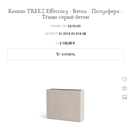
239
Деревья
Кашпо TREEZ Effectory - Beton - Полусфера -
221
Растения, кусты, мох и трава
Тёмно-серый бетон
70
Ампельные растения
РАЗМЕР СМ.
22/32/43
АРТИКУЛ
41.3318-02-018-GR
256
Кашпо
ЦЕНА
3 130,00 Р.
ОТ
17
Дизайнерские композиции
КУПИТЬ
123
Цветы
499
Товары с 3D-моделями
146
Готовые решения от Treez
Алфавитный указатель