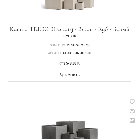
Кашпо TREEZ Effectory - Beton - Куб - Белый
песок
РАЗМЕР СМ.
20/30/40/50/60
АРТИКУЛ
41.3317-02-005-BE
ЦЕНА
3 543,00 Р.
ОТ
КУПИТЬ