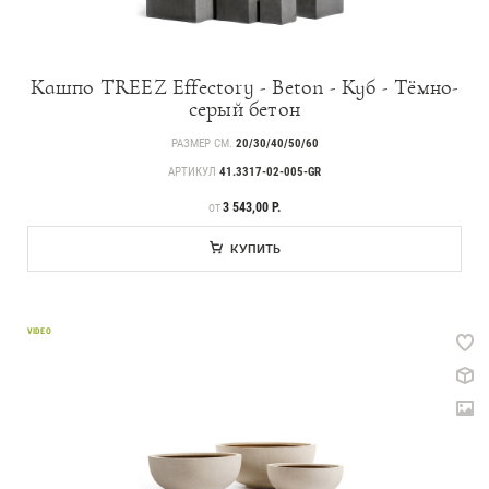
Кашпо TREEZ Effectory - Beton - Куб - Тёмно-
серый бетон
РАЗМЕР СМ.
20/30/40/50/60
АРТИКУЛ
41.3317-02-005-GR
ЦЕНА
3 543,00 Р.
ОТ
КУПИТЬ
VIDEO