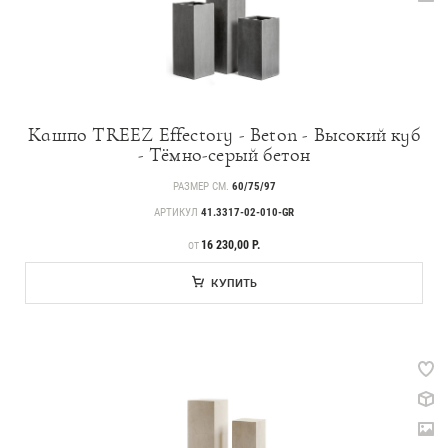
Кашпо TREEZ Effectory - Beton - Высокий куб
- Тёмно-серый бетон
РАЗМЕР СМ.
60/75/97
АРТИКУЛ
41.3317-02-010-GR
ЦЕНА
16 230,00 Р.
ОТ
КУПИТЬ