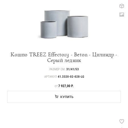
Кашпо TREEZ Effectory - Beton - Цилиндр -
Серый ледник
РАЗМЕР СМ.
31/41/53
АРТИКУЛ
41.3320-02-028-LG
ЦЕНА
7 927,00 Р.
ОТ
КУПИТЬ