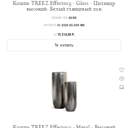
Кашпо TREEZ Effectory - Gloss - Цилиндр
Идеи
высокий- Белый глянцевый лак
СМИ о нас
РАЗМЕР СМ.
60/80
АРТИКУЛ
41.3320-05-039-WH
ЦЕНА
15 214,00 Р.
ОТ
КУПИТЬ
Кашпо TREEZ Effectory - Metal - Высокий