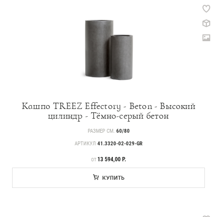
Кашпо TREEZ Effectory - Beton - Высокий
цилиндр - Тёмно-серый бетон
РАЗМЕР СМ.
60/80
АРТИКУЛ
41.3320-02-029-GR
ЦЕНА
13 594,00 Р.
ОТ
КУПИТЬ