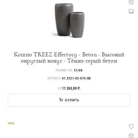
Кашпо TREEZ Effectory - Beton - Высокий
округлый конус - Тёмно-серый бетон
РАЗМЕР СМ.
51/68
АРТИКУЛ
41.3321-02-070-GR
ЦЕНА
11 263,00 Р.
ОТ
КУПИТЬ
VIDEO