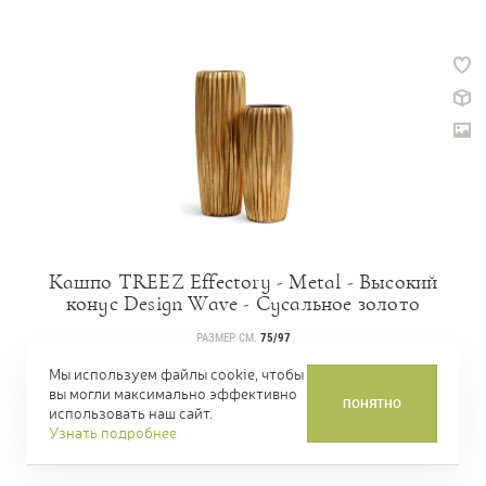
Кашпо TREEZ Effectory - Metal - Высокий
конус Design Wave - Сусальное золото
РАЗМЕР СМ.
75/97
АРТИКУЛ
41.3321-07-047-GLD
Мы используем файлы cookie, чтобы
вы могли максимально эффективно
ЦЕНА
23 187,00 Р.
ПОНЯТНО
ОТ
использовать наш сайт.
Узнать подробнее
КУПИТЬ