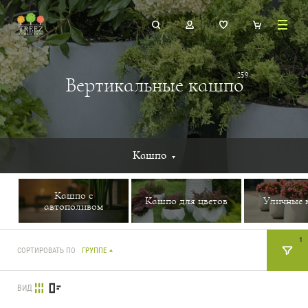
259
Вертикальные кашпо
Кашпо
Кашпо с
Кашпо для цветов
Уличные 
автополивом
1
СОРТИРОВАТЬ ПО
ГРУППЕ
ВИД