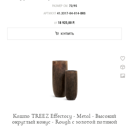
РАЗМЕР СМ.
72/95
АРТИКУЛ
41.3317-04-014-BRS
ЦЕНА
18 925,00 Р.
ОТ
КУПИТЬ
Кашпо TREEZ Effectory - Metal - Высокий
округлый конус - Rough с золотой патиной