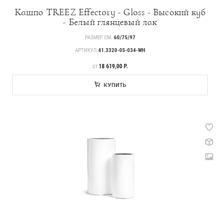
Кашпо TREEZ Effectory - Gloss - Высокий куб
- Белый глянцевый лак
РАЗМЕР СМ.
60/75/97
АРТИКУЛ
41.3320-05-034-WH
ЦЕНА
18 619,00 Р.
ОТ
Прайс-листы и каталоги
КУПИТЬ
О Treez
Доставка и оплата
Вопросы и ответы
Контакты
Новости
Статьи