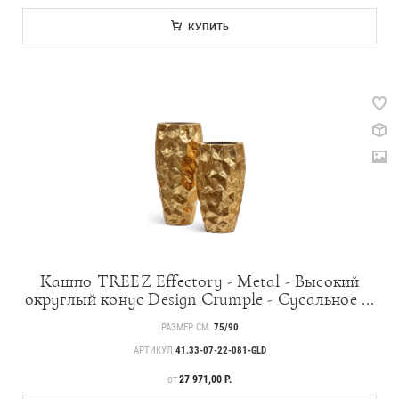
КУПИТЬ
Кашпо TREEZ Effectory - Metal - Высокий
округлый конус Design Crumple - Сусальное ...
РАЗМЕР СМ.
75/90
АРТИКУЛ
41.33-07-22-081-GLD
ЦЕНА
27 971,00 Р.
ОТ