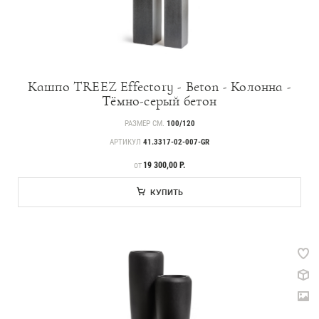
Кашпо TREEZ Effectory - Beton - Колонна -
Тёмно-серый бетон
РАЗМЕР СМ.
100/120
АРТИКУЛ
41.3317-02-007-GR
ЦЕНА
19 300,00 Р.
ОТ
КУПИТЬ