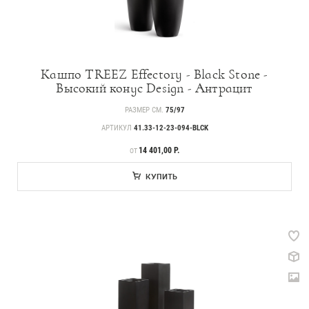
Кашпо TREEZ Effectory - Black Stone -
Высокий конус Design - Антрацит
РАЗМЕР СМ.
75/97
АРТИКУЛ
41.33-12-23-094-BLCK
ЦЕНА
14 401,00 Р.
ОТ
КУПИТЬ