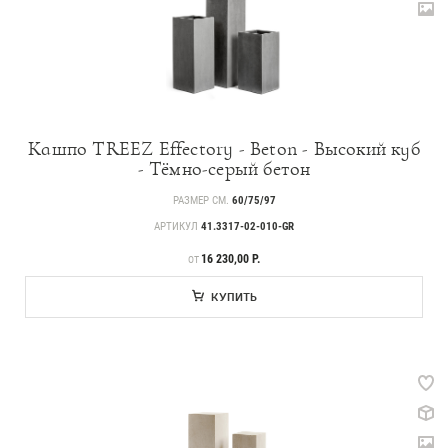
Кашпо TREEZ Effectory - Beton - Высокий куб
- Тёмно-серый бетон
РАЗМЕР СМ.
60/75/97
АРТИКУЛ
41.3317-02-010-GR
ЦЕНА
16 230,00 Р.
ОТ
КУПИТЬ