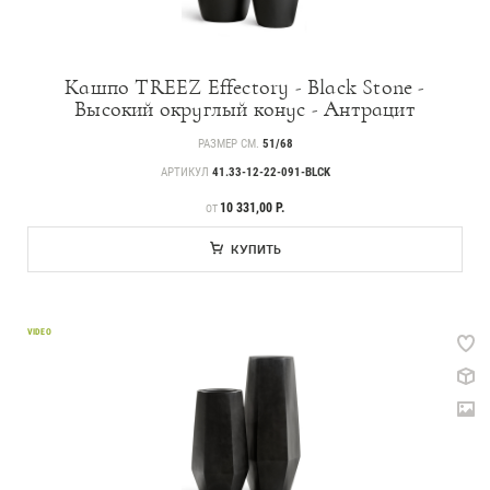
Кашпо TREEZ Effectory - Black Stone -
Высокий округлый конус - Антрацит
РАЗМЕР СМ.
51/68
АРТИКУЛ
41.33-12-22-091-BLCK
ЦЕНА
10 331,00 Р.
ОТ
КУПИТЬ
VIDEO