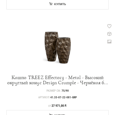
КУПИТЬ
Кашпо TREEZ Effectory - Metal - Высокий
округлый конус Design Crumple - Чернёная б...
РАЗМЕР СМ.
75/90
АРТИКУЛ
41.33-07-22-081-GRP
ЦЕНА
27 971,00 Р.
ОТ