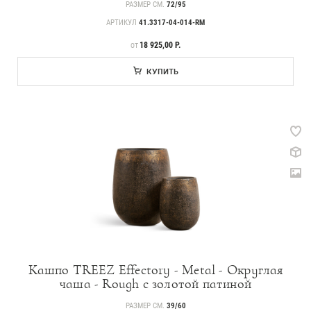
РАЗМЕР СМ.
72/95
АРТИКУЛ
41.3317-04-014-RM
ЦЕНА
18 925,00 Р.
ОТ
КУПИТЬ
Кашпо TREEZ Effectory - Metal - Округлая
чаша - Rough с золотой патиной
РАЗМЕР СМ.
39/60