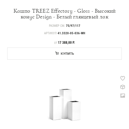
239
Деревья
Кашпо TREEZ Effectory - Gloss - Высокий
221
Растения, кусты, мох и трава
конус Design - Белый глянцевый лак
70
Ампельные растения
РАЗМЕР СМ.
75/97/117
АРТИКУЛ
41.3320-05-036-WH
259
Кашпо
ЦЕНА
17 388,00 Р.
ОТ
17
Дизайнерские композиции
КУПИТЬ
123
Цветы
502
Товары с 3D-моделями
146
Готовые решения от Treez
Алфавитный указатель