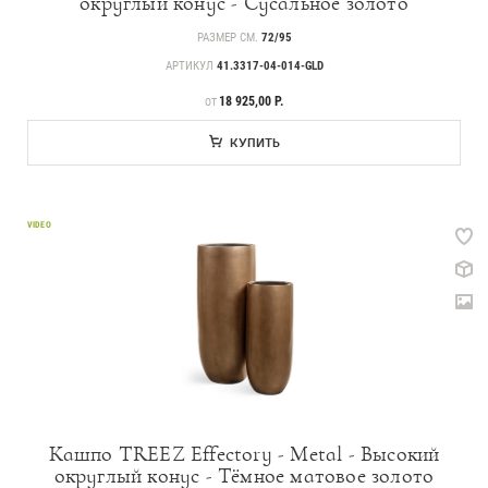
округлый конус - Сусальное золото
РАЗМЕР СМ.
72/95
АРТИКУЛ
41.3317-04-014-GLD
ЦЕНА
18 925,00 Р.
ОТ
КУПИТЬ
VIDEO
Кашпо TREEZ Effectory - Metal - Высокий
округлый конус - Тёмное матовое золото