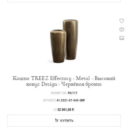
Кашпо TREEZ Effectory - Metal - Высокий
конус Design - Чернёная бронза
РАЗМЕР СМ.
90/117
АРТИКУЛ
41.3321-07-045-GRP
ЦЕНА
32 001,00 Р.
ОТ
КУПИТЬ