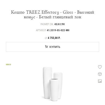
Кашпо TREEZ Effectory - Gloss - Высокий
конус - Белый глянцевый лак
РАЗМЕР СМ.
45/61/90
АРТИКУЛ
41.3319-05-022-WH
ЦЕНА
4 755,00 Р.
ОТ
КУПИТЬ
VIDEO
Каталог