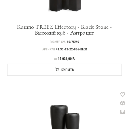
Кашпо TREEZ Effectory - Black Stone -
Высокий куб - Антрацит
РАЗМЕР СМ.
60/75/97
АРТИКУЛ
41.33-12-22-086-BLCK
ЦЕНА
15 036,00 Р.
ОТ
КУПИТЬ