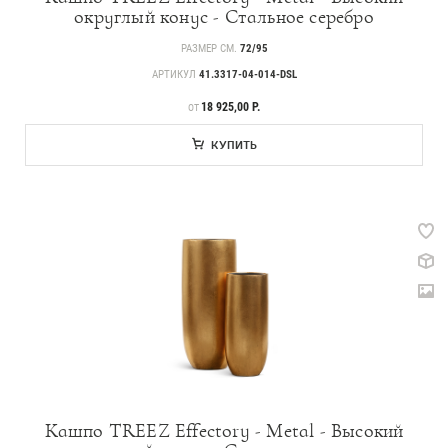
округлый конус - Стальное серебро
РАЗМЕР СМ.
72/95
АРТИКУЛ
41.3317-04-014-DSL
ЦЕНА
18 925,00 Р.
ОТ
КУПИТЬ
Кашпо TREEZ Effectory - Metal - Высокий