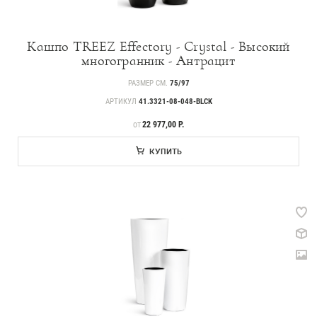
Кашпо TREEZ Effectory - Crystal - Высокий
многогранник - Антрацит
РАЗМЕР СМ.
75/97
АРТИКУЛ
41.3321-08-048-BLCK
ЦЕНА
22 977,00 Р.
ОТ
КУПИТЬ