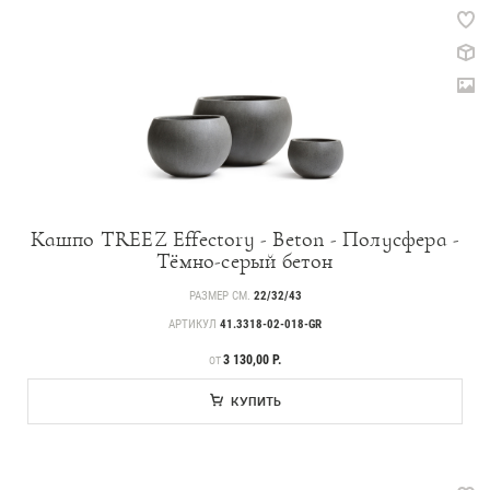
Кашпо TREEZ Effectory - Beton - Полусфера -
Тёмно-серый бетон
РАЗМЕР СМ.
22/32/43
АРТИКУЛ
41.3318-02-018-GR
ЦЕНА
3 130,00 Р.
ОТ
КУПИТЬ