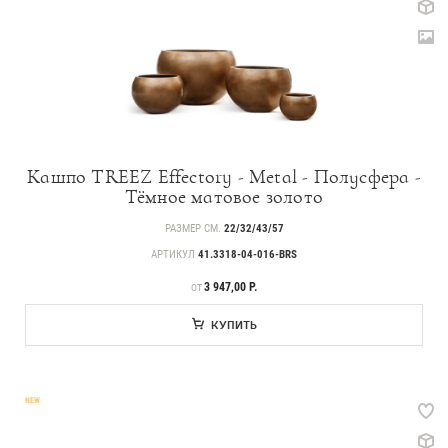
499
Товары с 3D-моделями
146
Готовые решения от Treez
Алфавитный указатель
Кашпо TREEZ Effectory - Metal - Полусфера -
Тёмное матовое золото
РАЗМЕР СМ.
22/32/43/57
АРТИКУЛ
41.3318-04-016-BRS
ЦЕНА
3 947,00 Р.
ОТ
КУПИТЬ
Прайс-листы и каталоги
NEW
О Treez