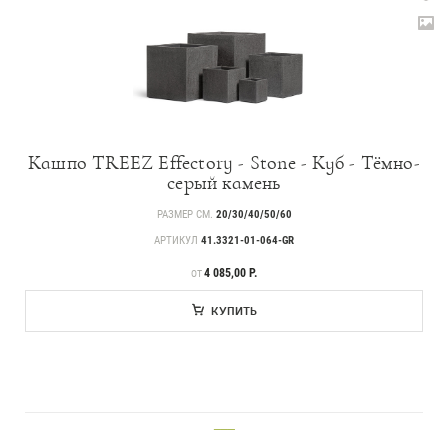
Доставка и оплата
Вопросы и ответы
Контакты
Новости
Кашпо TREEZ Effectory - Stone - Куб - Тёмно-
Статьи
серый камень
Идеи
РАЗМЕР СМ.
20/30/40/50/60
АРТИКУЛ
41.3321-01-064-GR
СМИ о нас
ЦЕНА
4 085,00 Р.
ОТ
КУПИТЬ
___