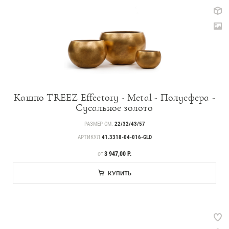
Каталог
Кашпо TREEZ Effectory - Metal - Полусфера -
239
Деревья
Сусальное золото
РАЗМЕР СМ.
22/32/43/57
221
Растения, кусты, мох и трава
АРТИКУЛ
41.3318-04-016-GLD
70
Ампельные растения
ЦЕНА
3 947,00 Р.
ОТ
256
Кашпо
КУПИТЬ
17
Дизайнерские композиции
123
Цветы