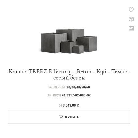
Кашпо TREEZ Effectory - Beton - Куб - Тёмно-
серый бетон
РАЗМЕР СМ.
20/30/40/50/60
АРТИКУЛ
41.3317-02-005-GR
ЦЕНА
3 543,00 Р.
ОТ
КУПИТЬ