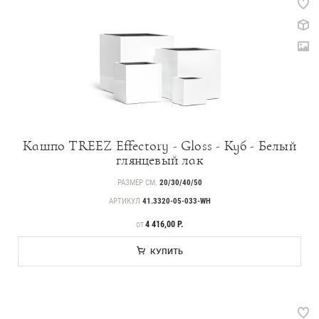
Кашпо TREEZ Effectory - Gloss - Куб - Белый
глянцевый лак
РАЗМЕР СМ.
20/30/40/50
АРТИКУЛ
41.3320-05-033-WH
ЦЕНА
4 416,00 Р.
ОТ
КУПИТЬ