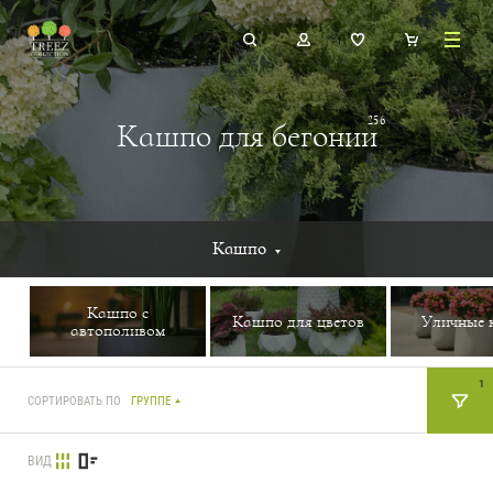
256
Кашпо для бегонии
Кашпо
Кашпо с
Кашпо для цветов
Уличные 
автополивом
1
СОРТИРОВАТЬ ПО
ГРУППЕ
ВИД