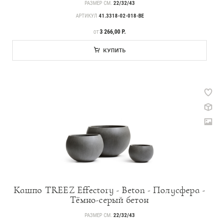
РАЗМЕР СМ.
22/32/43
АРТИКУЛ
41.3318-02-018-BE
ЦЕНА
3 266,00 Р.
ОТ
КУПИТЬ
Кашпо TREEZ Effectory - Beton - Полусфера -
Тёмно-серый бетон
РАЗМЕР СМ.
22/32/43