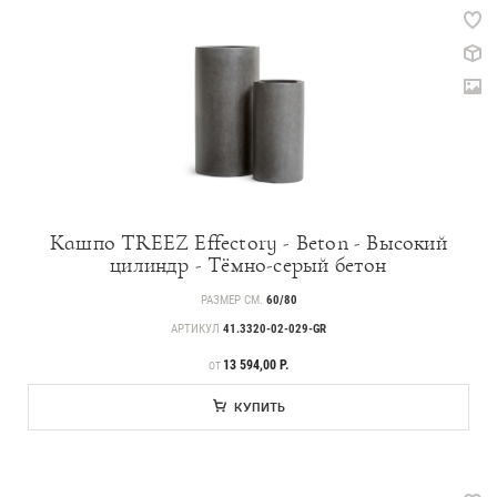
Кашпо TREEZ Effectory - Beton - Высокий
цилиндр - Тёмно-серый бетон
РАЗМЕР СМ.
60/80
АРТИКУЛ
41.3320-02-029-GR
ЦЕНА
13 594,00 Р.
ОТ
КУПИТЬ