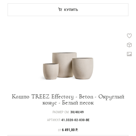
КУПИТЬ
Кашпо TREEZ Effectory - Beton - Округлый
конус - Белый песок
РАЗМЕР СМ.
30/40/49
АРТИКУЛ
41.3320-02-030-BE
ЦЕНА
6 491,00 Р.
ОТ