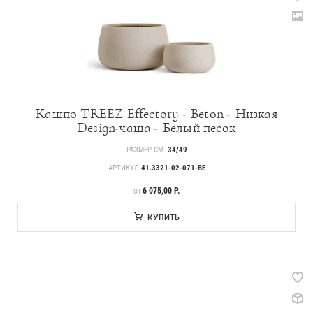
Кашпо TREEZ Effectory - Beton - Низкая
Design-чаша - Белый песок
РАЗМЕР СМ.
34/49
АРТИКУЛ
41.3321-02-071-BE
ЦЕНА
6 075,00 Р.
ОТ
КУПИТЬ