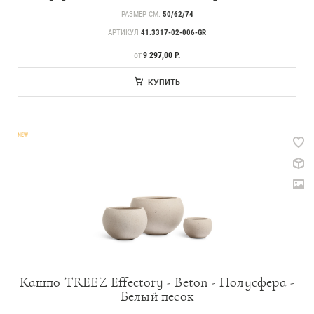
РАЗМЕР СМ.
50/62/74
АРТИКУЛ
41.3317-02-006-GR
ЦЕНА
9 297,00 Р.
ОТ
КУПИТЬ
NEW
Кашпо TREEZ Effectory - Beton - Полусфера -
Белый песок