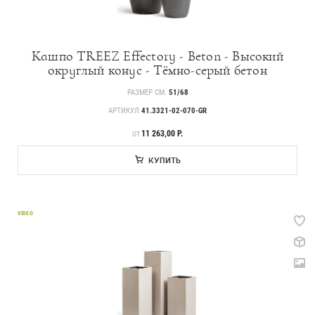
Кашпо TREEZ Effectory - Beton - Высокий
округлый конус - Тёмно-серый бетон
РАЗМЕР СМ.
51/68
АРТИКУЛ
41.3321-02-070-GR
ЦЕНА
11 263,00 Р.
ОТ
КУПИТЬ
VIDEO