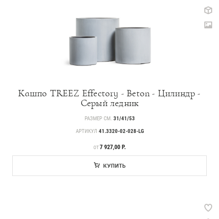
Кашпо TREEZ Effectory - Beton - Цилиндр -
Серый ледник
РАЗМЕР СМ.
31/41/53
АРТИКУЛ
41.3320-02-028-LG
ЦЕНА
7 927,00 Р.
ОТ
КУПИТЬ