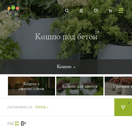
259
Кашпо под бетон
Кашпо
Кашпо с
Кашпо для цветов
Уличные 
автополивом
1
СОРТИРОВАТЬ ПО
ГРУППЕ
ВИД