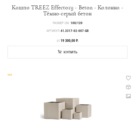
Кашпо TREEZ Effectory - Beton - Колонна -
Тёмно-серый бетон
РАЗМЕР СМ.
100/120
АРТИКУЛ
41.3317-02-007-GR
ЦЕНА
19 300,00 Р.
ОТ
Прайс-листы и каталоги
КУПИТЬ
О Treez
NEW
Доставка и оплата
Вопросы и ответы
Контакты
Новости
Статьи