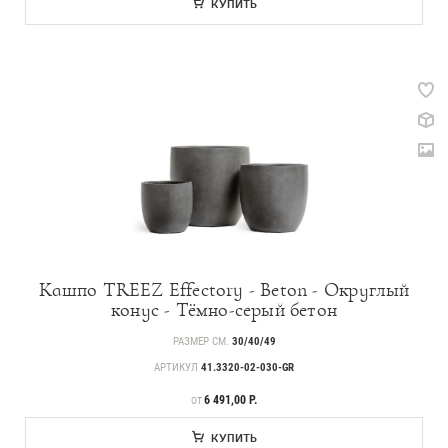
КУПИТЬ
Кашпо TREEZ Effectory - Beton - Округлый
конус - Тёмно-серый бетон
РАЗМЕР СМ.
30/40/49
АРТИКУЛ
41.3320-02-030-GR
ЦЕНА
6 491,00 Р.
ОТ
КУПИТЬ