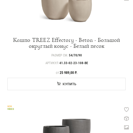
Кашпо TREEZ Effectory - Beton - Большой
округлый конус - Белый песок
РАЗМЕР СМ.
54/70/90
АРТИКУЛ
41.33-02-23-108-BE
ЦЕНА
25 989,00 Р.
ОТ
КУПИТЬ
NEW
VIDEO