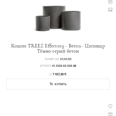
Кашпо TREEZ Effectory - Beton - Цилиндр
Тёмно-серый бетон
РАЗМЕР СМ.
31/41/53
АРТИКУЛ
41.3320-02-028-GR
ЦЕНА
7 927,00 Р.
ОТ
КУПИТЬ