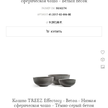
сферическая чаша - Белый песок
РАЗМЕР СМ.
50/62/74
АРТИКУЛ
41.3317-02-006-BE
ЦЕНА
9 297,00 Р.
ОТ
КУПИТЬ
Кашпо TREEZ Effectory - Beton - Низкая
сферическая чаша - Тёмно-серый бетон