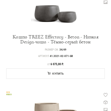
Кашпо TREEZ Effectory - Beton - Низкая
Design-чаша - Тёмно-серый бетон
РАЗМЕР СМ.
34/49
АРТИКУЛ
41.3321-02-071-GR
ЦЕНА
6 075,00 Р.
ОТ
КУПИТЬ
NEW
VIDEO