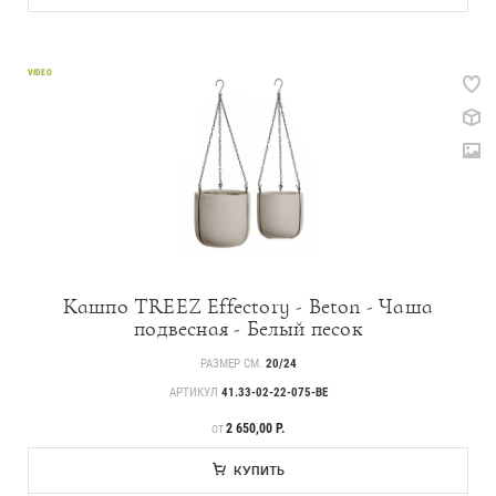
VIDEO
Кашпо TREEZ Effectory - Beton - Чаша
подвесная - Белый песок
РАЗМЕР СМ.
20/24
АРТИКУЛ
41.33-02-22-075-BE
ЦЕНА
2 650,00 Р.
ОТ
КУПИТЬ