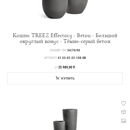
Кашпо TREEZ Effectory - Beton - Большой
округлый конус - Тёмно-серый бетон
РАЗМЕР СМ.
54/70/90
АРТИКУЛ
41.33-02-23-108-GR
ЦЕНА
25 989,00 Р.
ОТ
КУПИТЬ