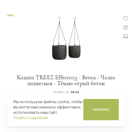
VIDEO
Кашпо TREEZ Effectory - Beton - Чаша
подвесная - Тёмно-серый бетон
РАЗМЕР СМ.
20/24
АРТИКУЛ
41.33-02-22-075-GR
Мы используем файлы cookie, чтобы
вы могли максимально эффективно
ПОНЯТНО
ЦЕНА
2 650,00 Р.
ОТ
использовать наш сайт.
Узнать подробнее
КУПИТЬ