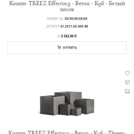
Кашпо TREEZ Effectory - Beton - Куб - Белый
Идеи
песок
СМИ о нас
РАЗМЕР СМ.
20/30/40/50/60
АРТИКУЛ
41.3317-02-005-BE
ЦЕНА
3 543,00 Р.
ОТ
КУПИТЬ
Кашпо TREEZ Effectory - Beton - Куб - Тёмно-