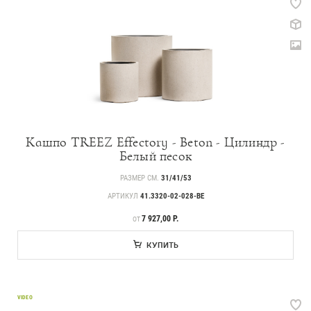
Кашпо TREEZ Effectory - Beton - Цилиндр -
Белый песок
РАЗМЕР СМ.
31/41/53
АРТИКУЛ
41.3320-02-028-BE
ЦЕНА
7 927,00 Р.
ОТ
КУПИТЬ
VIDEO